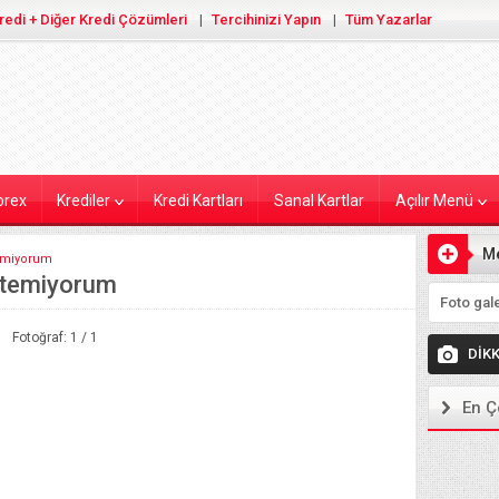
redi + Diğer Kredi Çözümleri
Tercihinizi Yapın
Tüm Yazarlar
orex
Krediler
Kredi Kartları
Sanal Kartlar
Açılır Menü
M
emiyorum
stemiyorum
Ekleyiniz
Fotoğraf: 1 / 1
DİK
En Ç