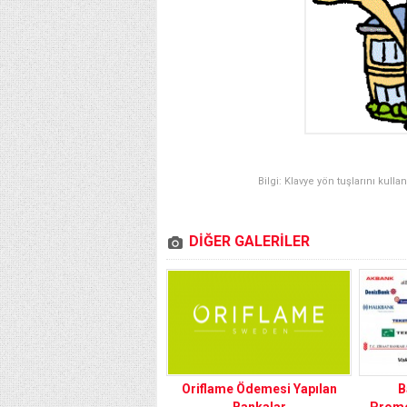
Bilgi: Klavye yön tuşlarını kulla
DİĞER GALERİLER
Oriflame Ödemesi Yapılan
B
Bankalar
Promo