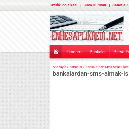
Gizlilik Politikası
Hava Durumu
Senetle K
Ekonomi
Bankalar
Borsa-F
Anasayfa
»
Bankalar
»
Bankalardan Sms Almak İst
bankalardan-sms-almak-i