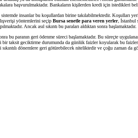
alara başvurulmaktadır. Bankaların kişilerden kredi için istedikleri bel
 sistemde insanlar bu koşullardan birine takılabilmektedir. Koşulları yerin
alışverişi yöntemlerini seçip
Bursa senetle para veren yerler
, İstanbul
ılmaktadır. Ancak asıl sıkıntı bu paraları aldıktan sonra başlamaktadır.
an sonra bu paranın geri ödenme süreci başlamaktadır. Bu süreçte uygulana
i bir taksit geciktirme durumunda da günlük faizler koyularak bu faizleri
sıkıntılı dönemlere geri götürebilecek niteliktedir ve çoğu zaman da g