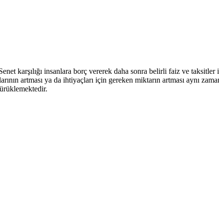
 Senet karşılığı insanlara borç vererek daha sonra belirli faiz ve taksitle
rının artması ya da ihtiyaçları için gereken miktarın artması aynı zamand
sürüklemektedir.