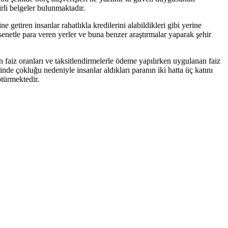
irli belgeler bulunmaktadır.
e getiren insanlar rahatlıkla kredilerini alabildikleri gibi yerine
 senetle para veren yerler ve buna benzer araştırmalar yaparak şehir
n faiz oranları ve taksitlendirmelerle ödeme yapılırken uygulanan faiz
nde çokluğu nedeniyle insanlar aldıkları paranın iki hatta üç katını
ötürmektedir.