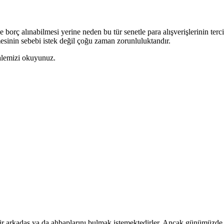
rç alınabilmesi yerine neden bu tür senetle para alışverişlerinin terci
esinin sebebi istek değil çoğu zaman zorunluluktandır.
lemizi okuyunuz.
i bir arkadaş ya da ahbaplarını bulmak istemektedirler. Ancak günümüzde 