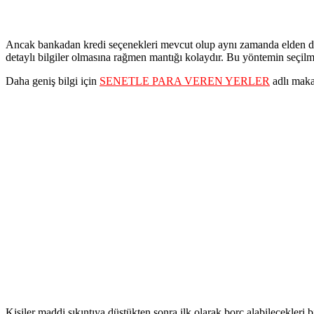
Ancak bankadan kredi seçenekleri mevcut olup aynı zamanda elden de bo
detaylı bilgiler olmasına rağmen mantığı kolaydır. Bu yöntemin seçilm
Daha geniş bilgi için
SENETLE PARA VEREN YERLER
adlı maka
Kişiler maddi sıkıntıya düştükten sonra ilk olarak borç alabilecekler