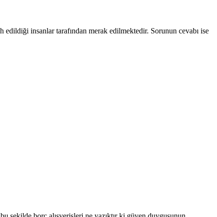
h edildiği insanlar tarafından merak edilmektedir. Sorunun cevabı ise
bu şekilde borç alışverişleri ne yazıktır ki güven duygusunun