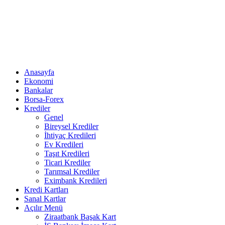
Anasayfa
Ekonomi
Bankalar
Borsa-Forex
Krediler
Genel
Bireysel Krediler
İhtiyaç Kredileri
Ev Kredileri
Taşıt Kredileri
Ticari Krediler
Tarımsal Krediler
Eximbank Kredileri
Kredi Kartları
Sanal Kartlar
Açılır Menü
Ziraatbank Başak Kart