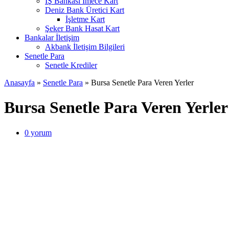
İŞ Bankası İmece Kart
Deniz Bank Üretici Kart
İşletme Kart
Şeker Bank Hasat Kart
Bankalar İletişim
Akbank İletişim Bilgileri
Senetle Para
Senetle Krediler
Anasayfa
»
Senetle Para
»
Bursa Senetle Para Veren Yerler
Bursa Senetle Para Veren Yerler
0
yorum