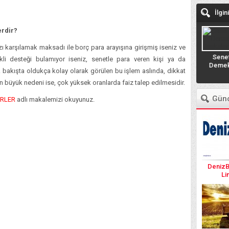
İlgin
erdir?
ızı karşılamak maksadı ile borç para arayışına girişmiş iseniz ve
Borçtan Kurtulma (DUA ve
Katar İşçi Maaşları
Senet
YÖNTEMLER)
li desteği bulamıyor iseniz, senetle para veren kişi ya da
KATARDAN KREDİ ALMAK
Demek
lk bakışta oldukça kolay olarak görülen bu işlem aslında, dikkat
Banka
en büyük nedeni ise, çok yüksek oranlarda faiz talep edilmesidir.
Günc
ERLER
adlı makalemizi okuyunuz.
DenizB
Li