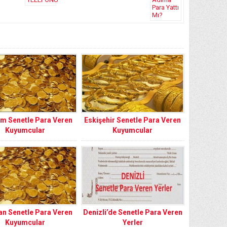
m Senetle Para Veren
Eskişehir Senetle Para Veren
Kuyumcular
Kuyumcular
an Senetle Para Veren
Denizli’de Senetle Para Veren
Kuyumcular
Yerler