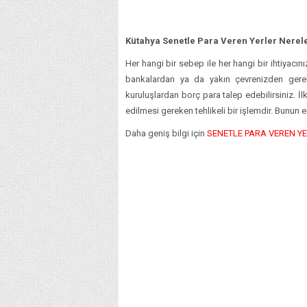
Kütahya Senetle Para Veren Yerler Nerel
Her hangi bir sebep ile her hangi bir ihtiyacın
bankalardan ya da yakın çevrenizden gerek
kuruluşlardan borç para talep edebilirsiniz. İ
edilmesi gereken tehlikeli bir işlemdir. Bunun 
Daha geniş bilgi için
SENETLE PARA VEREN Y