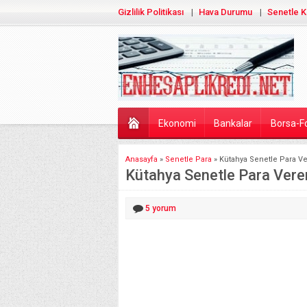
Gizlilik Politikası
Hava Durumu
Senetle K
Ekonomi
Bankalar
Borsa-F
Anasayfa
»
Senetle Para
»
Kütahya Senetle Para Ve
Kütahya Senetle Para Veren
5
yorum