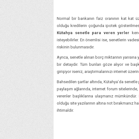
Normal bir bankanın faiz oranının kat kat ü
olduğu kredilerin çoğunda ipotek gösterilmesi
Kütahya senetle para veren yerler
kend
isteyebilirler. En önemlisi ise, senetlerin va
riskinin bulunmasıdır.
Ayrıca, senetle alınan borç miktarının yarısına
bir detaydır. Tüm bunları göze alıyor ve baş
girişiyor iseniz, araştırmalarınızı internet üzer
Bahsedilen şartlar altında, Kütahya’da senetl
paylaşım ağlarında, internet forum sitelerinde, 
verenler başlıklarına ulaşmanız mümkündür. F
olduğu site yazılarının altına not bırakmanız h
ihtimaldir.