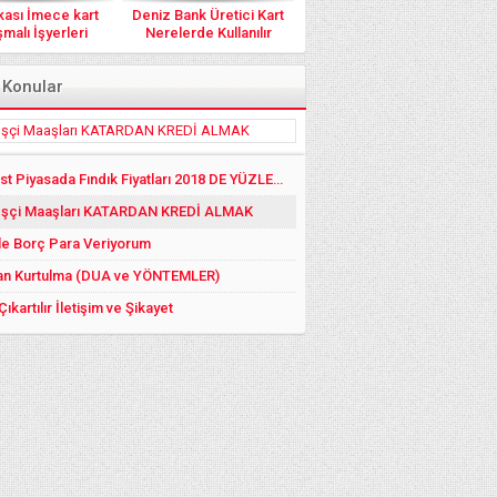
kası İmece kart
Deniz Bank Üretici Kart
malı İşyerleri
Nerelerde Kullanılır
 Konular
Serbest Piyasada Fındık Fiyatları 2018 DE YÜZLER GÜLER:)
 İşçi Maaşları KATARDAN KREDİ ALMAK
le Borç Para Veriyorum
an Kurtulma (DUA ve YÖNTEMLER)
Çıkartılır İletişim ve Şikayet