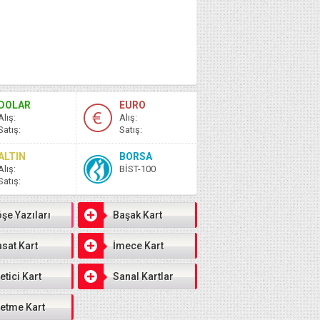
DOLAR
EURO
A
lış
:
A
lış
:
S
atış
:
S
atış
:
ALTIN
BORSA
A
lış
:
BİST-100
S
atış
:
şe Yazıları
Başak Kart
sat Kart
İmece Kart
etici Kart
Sanal Kartlar
letme Kart