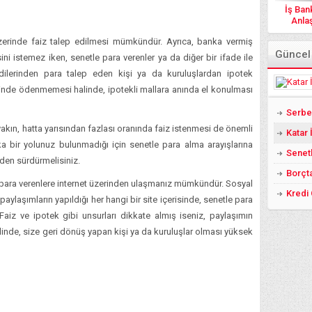
İş Ban
Anlaş
zerinde faiz talep edilmesi mümkündür. Ayrıca, banka vermiş
Güncel
ni istemez iken, senetle para verenler ya da diğer bir ifade ile
ilerinden para talep eden kişi ya da kuruluşlardan ipotek
desinde ödenmemesi halinde, ipotekli mallara anında el konulması
 yakın, hatta yarısından fazlası oranında faiz istenmesi de önemli
Katar
ka bir yolunuz bulunmadığı için senetle para alma arayışlarına
Senet
inden sürdürmelisiniz.
Borçt
e para verenlere internet üzerinden ulaşmanız mümkündür. Sosyal
Kredi 
paylaşımların yapıldığı her hangi bir site içerisinde, senetle para
aiz ve ipotek gibi unsurları dikkate almış iseniz, paylaşımın
alinde, size geri dönüş yapan kişi ya da kuruluşlar olması yüksek