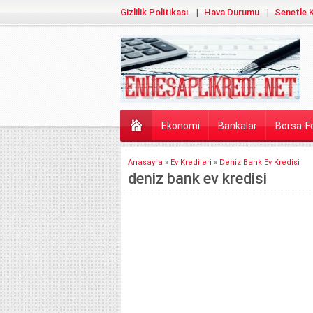
Gizlilik Politikası
Hava Durumu
Senetle K
Ekonomi
Bankalar
Borsa-F
Anasayfa
»
Ev Kredileri
»
Deniz Bank Ev Kredisi
deniz bank ev kredisi