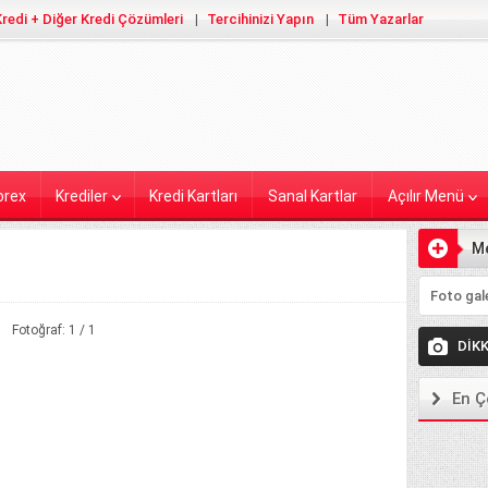
redi + Diğer Kredi Çözümleri
Tercihinizi Yapın
Tüm Yazarlar
orex
Krediler
Kredi Kartları
Sanal Kartlar
Açılır Menü
M
Ekleyiniz
Fotoğraf: 1 / 1
DİK
En Ç