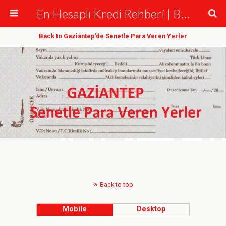
En Hesaplı Kredi Rehberi | Bankalar ve Krediler
Back to Gaziantep’de Senetle Para Veren Yerler
Back to top
Mobile
Desktop