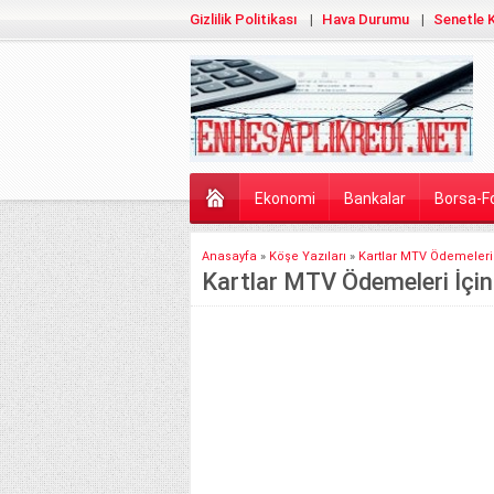
Gizlilik Politikası
Hava Durumu
Senetle K
Ekonomi
Bankalar
Borsa-F
Anasayfa
»
Köşe Yazıları
»
Kartlar MTV Ödemeleri
Kartlar MTV Ödemeleri İçi