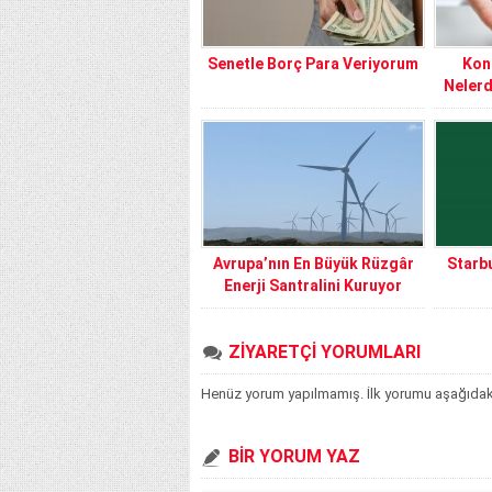
Senetle Borç Para Veriyorum
Konu
Nelerd
Avrupa’nın En Büyük Rüzgâr
Starb
Enerji Santralini Kuruyor
ZİYARETÇİ YORUMLARI
Henüz yorum yapılmamış. İlk yorumu aşağıdaki f
BİR YORUM YAZ