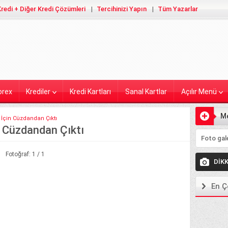
redi + Diğer Kredi Çözümleri
Tercihinizi Yapın
Tüm Yazarlar
orex
Krediler
Kredi Kartları
Sanal Kartlar
Açılır Menü
M
 İçin Cüzdandan Çıktı
n Cüzdandan Çıktı
Ekleyiniz
Fotoğraf: 1 / 1
DİK
En Ç