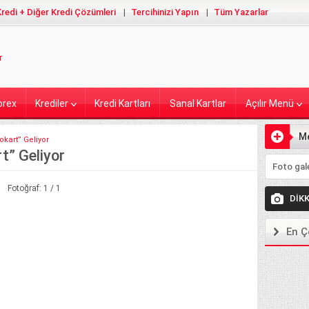
redi + Diğer Kredi Çözümleri
Tercihinizi Yapın
Tüm Yazarlar
orex
Krediler
Kredi Kartları
Sanal Kartlar
Açılır Menü
M
okart” Geliyor
t” Geliyor
Ekleyiniz
Fotoğraf: 1 / 1
DİK
En Ç