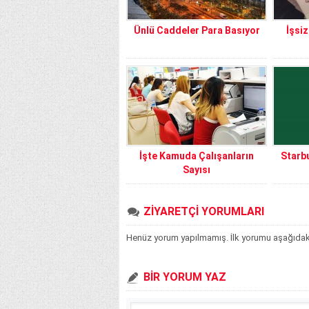
Ünlü Caddeler Para Basıyor
İşsi
İşte Kamuda Çalışanların
Starb
Sayısı
ZİYARETÇİ YORUMLARI
Henüz yorum yapılmamış. İlk yorumu aşağıdaki f
BİR YORUM YAZ