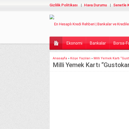
Gizlilik Politikası
Hava Durumu
Senetle K
Ekonomi
Bankalar
Borsa-F
Anasayfa
»
Köşe Yazıları
»
Milli Yemek Kartı “Gust
Milli Yemek Kartı “Gustokar