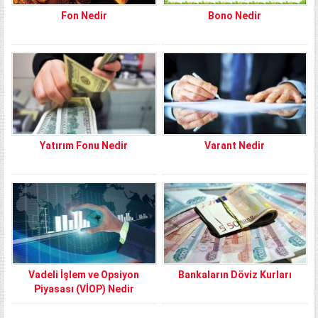
Fon Nedir
Bono Nedir
Yatırım Fonu Nedir
Varant Nedir
Vadeli İşlem ve Opsiyon
Bankaların Döviz Kurları
Piyasası (VİOP) Nedir