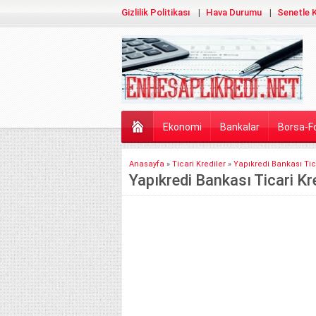
Gizlilik Politikası
Hava Durumu
Senetle K
Ekonomi
Bankalar
Borsa-F
Anasayfa
»
Ticari Krediler
»
Yapıkredi Bankası Tica
Yapıkredi Bankası Ticari Kre