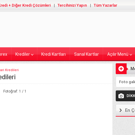
redi + Diğer Kredi Çözümleri
Tercihinizi Yapın
Tüm Yazarlar
orex
Krediler
Kredi Kartları
Sanal Kartlar
Açılır Menü
M
ri Kredileri
dileri
Ekleyiniz
Fotoğraf: 1 / 1
DİK
En Ç