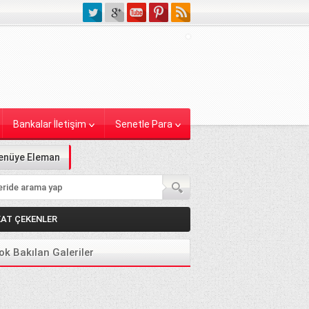
Bankalar İletişim
Senetle Para
enüye Eleman
KAT ÇEKENLER
ok Bakılan Galeriler