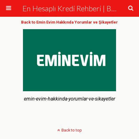
En Hesaplı Kredi Rehberi | Bankalar ve Krediler
Back to Emin Evim Hakkında Yorumlar ve Şikayetler
emin-evim-hakkinda-yorumlar-ve-sikayetler
Back to top