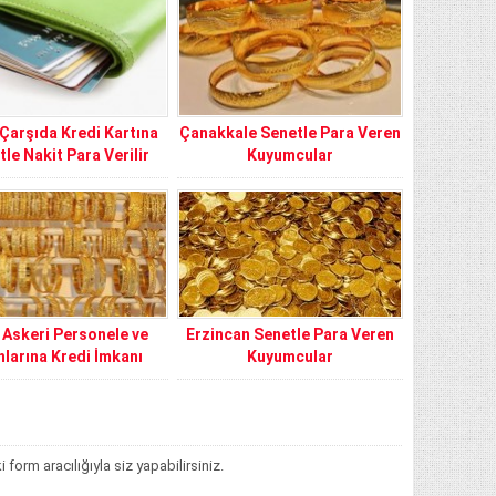
 Çarşıda Kredi Kartına
Çanakkale Senetle Para Veren
tle Nakit Para Verilir
Kuyumcular
s Askeri Personele ve
Erzincan Senetle Para Veren
nlarına Kredi İmkanı
Kuyumcular
orm aracılığıyla siz yapabilirsiniz.