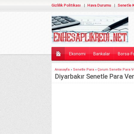
Gizlilik Politikası
Hava Durumu
Senetle K
Ekonomi
Bankalar
Borsa-F
Anasayfa
»
Senetle Para
»
Çorum Senetle Para V
Diyarbakır Senetle Para V