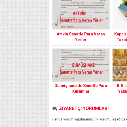
Artvin Senetle Para Veren
Kapalı
Yerler
Taksi
Gümüşhane’de Senetle Para
Bitli
Kurumlar
Yakı
ZİYARETÇİ YORUMLARI
Henüz yorum yapılmamış. İlk yorumu aşağıdaki f