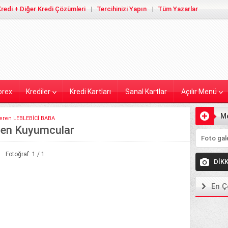
redi + Diğer Kredi Çözümleri
Tercihinizi Yapın
Tüm Yazarlar
orex
Krediler
Kredi Kartları
Sanal Kartlar
Açılır Menü
M
eren LEBLEBİCİ BABA
eren Kuyumcular
Ekleyiniz
Fotoğraf: 1 / 1
DİK
En Ç