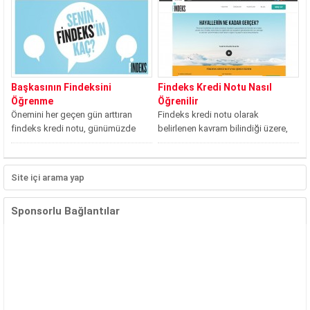
bir rapordur. Bankalar tarafından
düzenlenen...
Başkasının Findeksini
Findeks Kredi Notu Nasıl
Öğrenme
Öğrenilir
Önemini her geçen gün arttıran
Findeks kredi notu olarak
findeks kredi notu, günümüzde
belirlenen kavram bilindiği üzere,
bankalar haricinde ticari işletmeler
bireylerin bankalar ile olan finansal
tarafından da...
ilişkilerinin geçmişinin...
Sponsorlu Bağlantılar