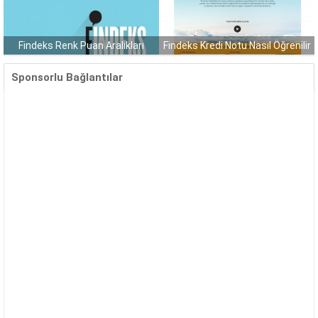
Findeks Renk Puan Aralıkları
Findeks Kredi Notu Nasıl Öğrenilir
B
Sponsorlu Bağlantılar