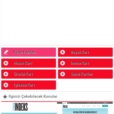
Köşe Yazıları
Başak Kart
Hasat Kart
İmece Kart
Üretici Kart
Sanal Kartlar
İşletme Kart
İlginizi Çekebilecek Konular