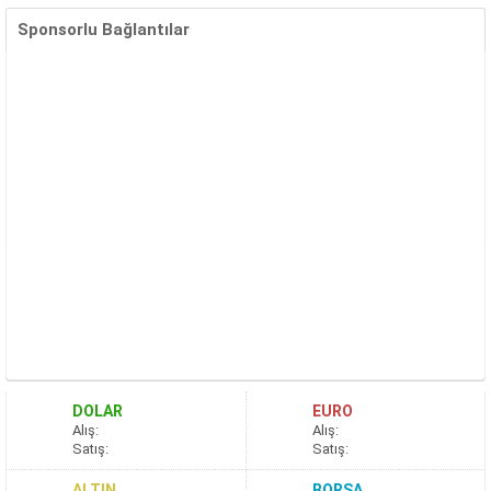
Sponsorlu Bağlantılar
DOLAR
EURO
A
lış
:
A
lış
:
S
atış
:
S
atış
:
ALTIN
BORSA