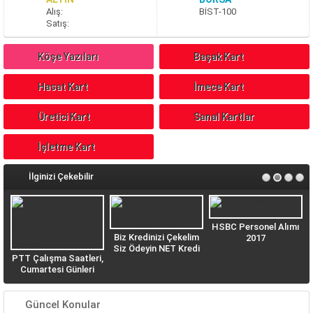
A
lış
:
BİST-100
S
atış
:
Köşe Yazıları
Başak Kart
Hasat Kart
İmece Kart
Üretici Kart
Sanal Kartlar
İşletme Kart
İlginizi Çekebilir
HSBC Personel Alımı
Biz Kredinizi Çekelim
2017
Siz Ödeyin NET Kredi
PTT Çalışma Saatleri,
n
Veriyor
Cumartesi Günleri
PTT açık mı? Açık
Olan Şubeler Hangisi?
Güncel Konular