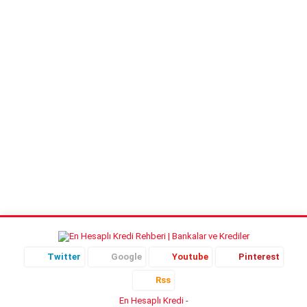
itibari ile bilinmeyen ve merak
edilen asıl konu, Katar’da işçi
maaşlarının...
Twitter
Google
Youtube
Pinterest
Rss
En Hesaplı Kredi
-