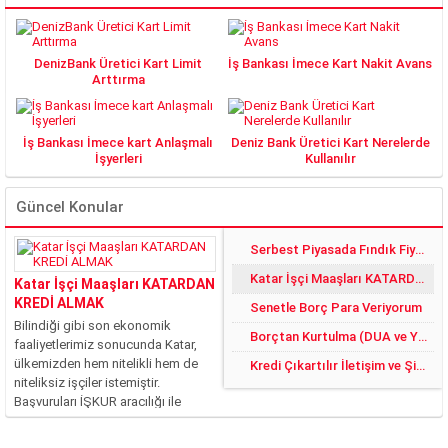
DenizBank Üretici Kart Limit
İş Bankası İmece Kart Nakit Avans
Arttırma
İş Bankası İmece kart Anlaşmalı
Deniz Bank Üretici Kart Nerelerde
İşyerleri
Kullanılır
Güncel Konular
Serbest Piyasada Fındık Fiyatları 2018 DE YÜZLER GÜLER:)
Katar İşçi Maaşları KATARDAN KREDİ ALMAK
Katar İşçi Maaşları KATARDAN
KREDİ ALMAK
Senetle Borç Para Veriyorum
Bilindiği gibi son ekonomik
Borçtan Kurtulma (DUA ve YÖNTEMLER)
faaliyetlerimiz sonucunda Katar,
ülkemizden hem nitelikli hem de
Kredi Çıkartılır İletişim ve Şikayet
niteliksiz işçiler istemiştir.
Başvuruları İŞKUR aracılığı ile
yapılan bu işler, ciddi şekilde
rağbet görmüştür. Fakat şu an