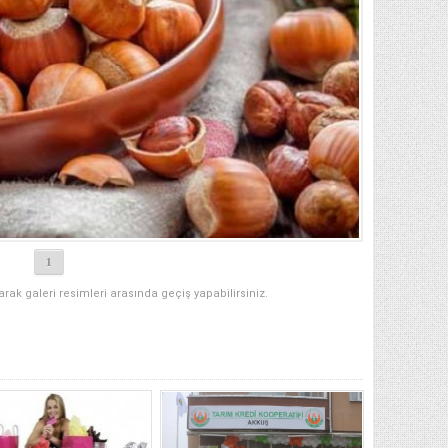
1
narak galeri resimleri arasında geçiş yapabilirsiniz.