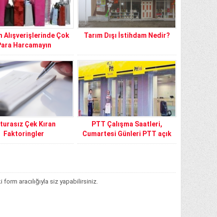
 Alışverişlerinde Çok
Tarım Dışı İstihdam Nedir?
Para Harcamayın
turasız Çek Kıran
PTT Çalışma Saatleri,
Faktoringler
Cumartesi Günleri PTT açık
mı? Açık Olan Şubeler
Hangisi?
orm aracılığıyla siz yapabilirsiniz.