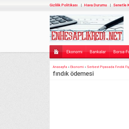
Gizlilik Politikası
Hava Durumu
Senetle K
Ekonomi
Bankalar
Borsa-F
Anasayfa
»
Ekonomi
»
Serbest Piyasada Fındık Fi
fındık ödemesi