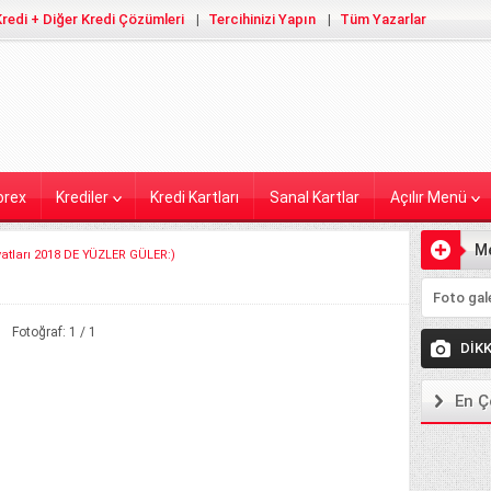
redi + Diğer Kredi Çözümleri
Tercihinizi Yapın
Tüm Yazarlar
orex
Krediler
Kredi Kartları
Sanal Kartlar
Açılır Menü
M
yatları 2018 DE YÜZLER GÜLER:)
Ekleyiniz
Fotoğraf: 1 / 1
DİK
En Ç