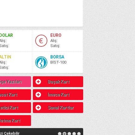
DOLAR
EURO
A
lış
:
A
lış
:
S
atış
:
S
atış
:
ALTIN
BORSA
A
lış
:
BİST-100
S
atış
:
şe Yazıları
Başak Kart
sat Kart
İmece Kart
etici Kart
Sanal Kartlar
letme Kart
izi Çekebilir