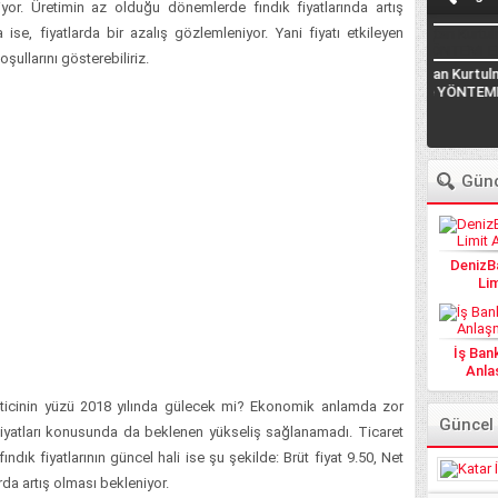
iyor. Üretimin az olduğu dönemlerde fındık fiyatlarında artış
se, fiyatlarda bir azalış gözlemleniyor. Yani fiyatı etkileyen
ullarını gösterebiliriz.
Borçtan Kurtulma (DUA
Katar İşçi Maaşları
Senet
ve YÖNTEMLER)
KATARDAN KREDİ ALMAK
Demek
Banka
Günc
DenizBa
Lim
İş Ban
Anlaş
Üreticinin yüzü 2018 yılında gülecek mi? Ekonomik anlamda zor
Güncel
iyatları konusunda da beklenen yükseliş sağlanamadı. Ticaret
ındık fiyatlarının güncel hali ise şu şekilde: Brüt fiyat 9.50, Net
da artış olması bekleniyor.