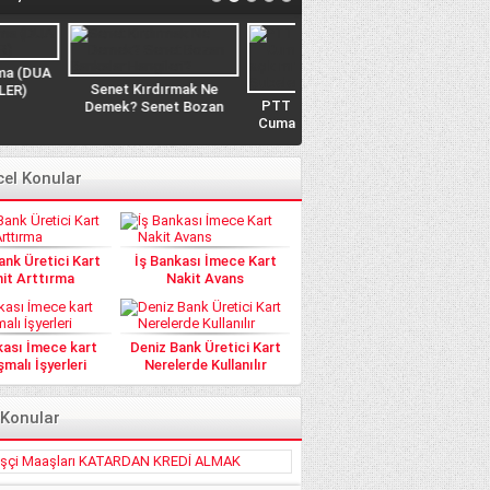
 Kırdırmak Ne
Biz Kredinizi Çekelim Siz
PTT Çalışma Saatleri,
? Senet Bozan
Ödeyin NET Kredi Veriyor
Cumartesi Günleri PTT
lar Hangileri?
açık mı? Açık Olan
Şubeler Hangisi?
el Konular
nk Üretici Kart
İş Bankası İmece Kart
it Arttırma
Nakit Avans
kası İmece kart
Deniz Bank Üretici Kart
malı İşyerleri
Nerelerde Kullanılır
 Konular