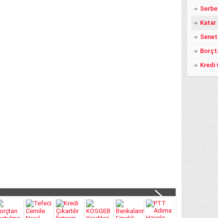
Katar
Senet
Borçt
Kredi 
atları 2018 DE YÜZLER GÜLER:)