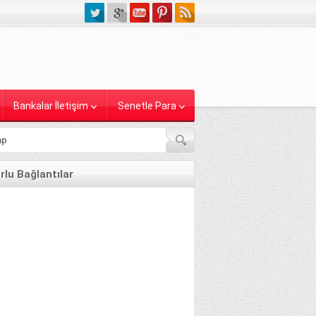
Bankalar İletişim
Senetle Para
lu Bağlantılar