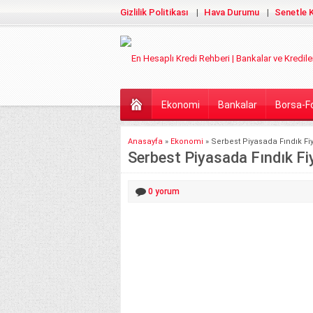
Gizlilik Politikası
Hava Durumu
Senetle K
Ekonomi
Bankalar
Borsa-F
Anasayfa
»
Ekonomi
»
Serbest Piyasada Fındık Fi
Serbest Piyasada Fındık F
0
yorum