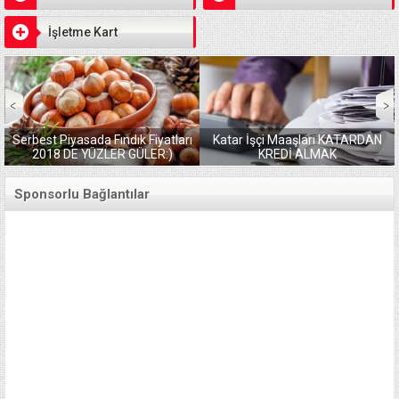
İşletme Kart
Serbest Piyasada Fındık Fiyatları
Katar İşçi Maaşları KATARDAN
2018 DE YÜZLER GÜLER:)
KREDİ ALMAK
Sponsorlu Bağlantılar