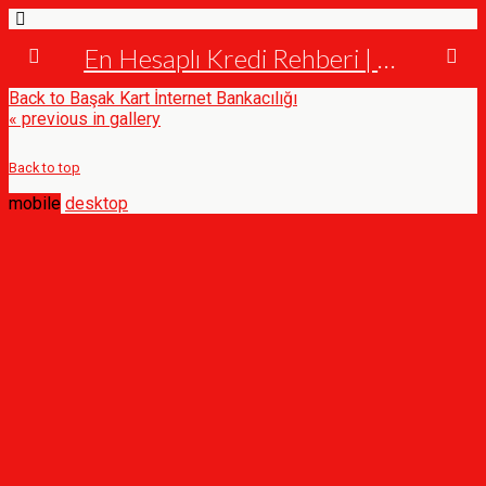
En Hesaplı Kredi Rehberi | Bankalar ve Krediler
Back to Başak Kart İnternet Bankacılığı
« previous in gallery
Back to top
mobile
desktop