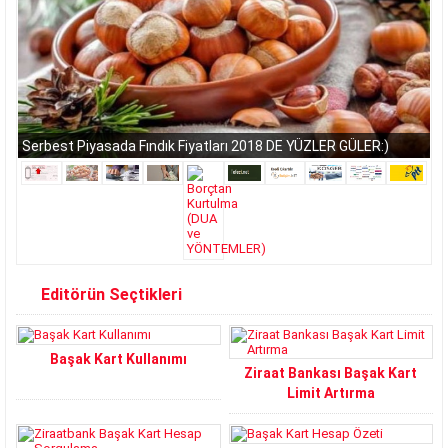
Serbest Piyasada Fındık Fiyatları 2018 DE YÜZLER GÜLER:)
Editörün Seçtikleri
Başak Kart Kullanımı
Ziraat Bankası Başak Kart
Limit Artırma