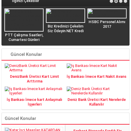
İlginizi Çekebilir
HSBC Personel Alımı
Biz Kredinizi Çekelim
2017
Siz Ödeyin NET Kredi
PTT Çalışma Saatleri,
n
Veriyor
Cumartesi Günleri
PTT açık mı? Açık
Olan Şubeler Hangisi?
Güncel Konular
DenizBank Üretici Kart Limit
İş Bankası İmece Kart Nakit Avans
Arttırma
İş Bankası İmece kart Anlaşmalı
Deniz Bank Üretici Kart Nerelerde
İşyerleri
Kullanılır
Güncel Konular
Serbest Piyasada Fındık Fiyatları 2018 DE YÜZLER GÜLER:)