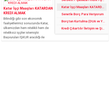
Katar İşçi Maaşları KATARDAN KREDİ ALMAK
Katar İşçi Maaşları KATARDAN
KREDİ ALMAK
Senetle Borç Para Veriyorum
Bilindiği gibi son ekonomik
Borçtan Kurtulma (DUA ve YÖNTEMLER)
faaliyetlerimiz sonucunda Katar,
ülkemizden hem nitelikli hem de
Kredi Çıkartılır İletişim ve Şikayet
niteliksiz işçiler istemiştir.
Başvuruları İŞKUR aracılığı ile
yapılan bu işler, ciddi şekilde
rağbet görmüştür. Fakat şu an
itibari ile bilinmeyen ve merak
edilen asıl konu, Katar’da işçi
maaşlarının...