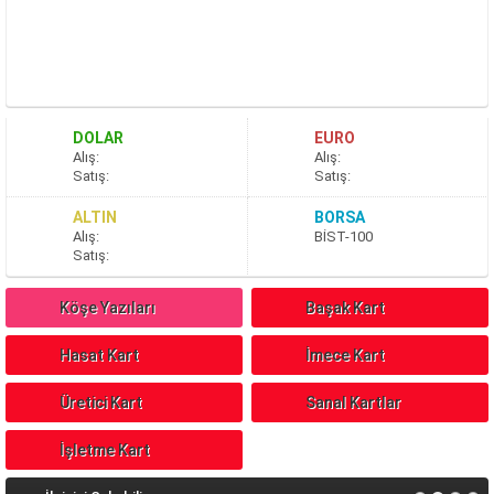
DOLAR
EURO
A
lış
:
A
lış
:
S
atış
:
S
atış
:
ALTIN
BORSA
A
lış
:
BİST-100
S
atış
:
Köşe Yazıları
Başak Kart
Hasat Kart
İmece Kart
Üretici Kart
Sanal Kartlar
İşletme Kart