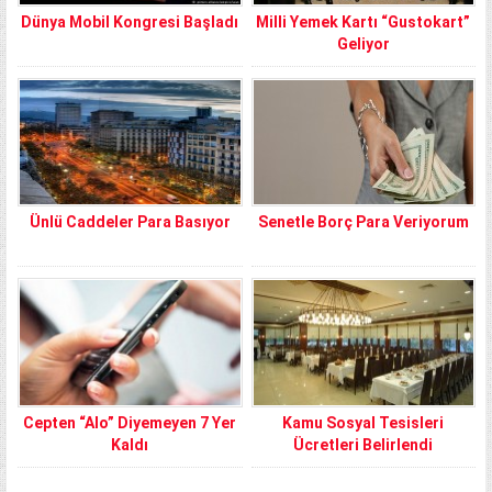
Dünya Mobil Kongresi Başladı
Milli Yemek Kartı “Gustokart”
Geliyor
Ünlü Caddeler Para Basıyor
Senetle Borç Para Veriyorum
Cepten “Alo” Diyemeyen 7 Yer
Kamu Sosyal Tesisleri
Kaldı
Ücretleri Belirlendi