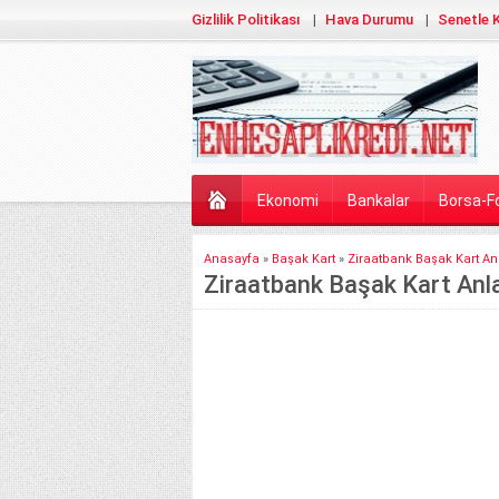
Gizlilik Politikası
Hava Durumu
Senetle K
Ekonomi
Bankalar
Borsa-F
Anasayfa
»
Başak Kart
»
Ziraatbank Başak Kart Anl
Ziraatbank Başak Kart Anla