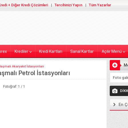
redi + Diğer Kredi Çözümleri
Tercihinizi Yapın
Tüm Yazarlar
orex
Krediler
Kredi Kartları
Sanal Kartlar
Açılır Menü
M
aşmalı Akaryakıt İstasyonları
şmalı Petrol İstasyonları
Ekleyiniz
Fotoğraf: 1 / 1
DİK
En Ç