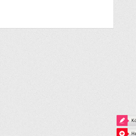
Kö
Ha