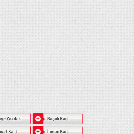
şe Yazıları
Başak Kart
sat Kart
İmece Kart