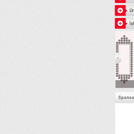
Ür
İş
Senet Ödeme Günler
Sponsor