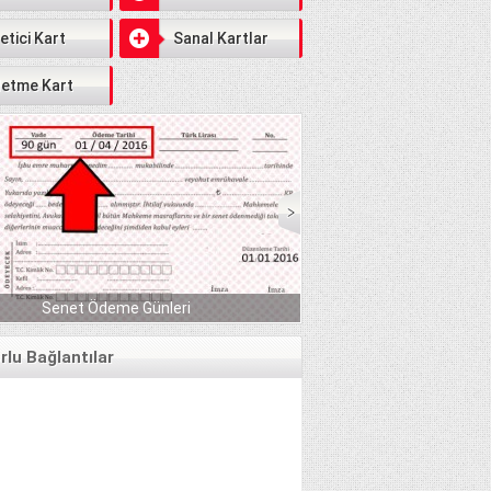
etici Kart
Sanal Kartlar
letme Kart
Serbest Piyasada Fındık Fiyatları 2018 DE YÜZLER
i
GÜLER:)
lu Bağlantılar