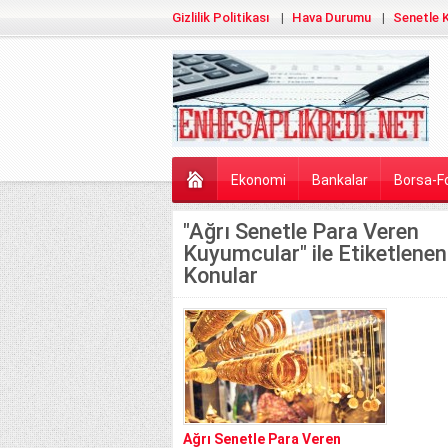
Gizlilik Politikası
Hava Durumu
Senetle K
Ekonomi
Bankalar
Borsa-F
"Ağrı Senetle Para Veren
Kuyumcular" ile Etiketlenen
Konular
Ağrı Senetle Para Veren