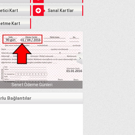
etici Kart
Sanal Kartlar
letme Kart
Serbest Piyasada Fındık Fiyatları 2018 DE YÜZLER
leri
GÜLER:)
lu Bağlantılar