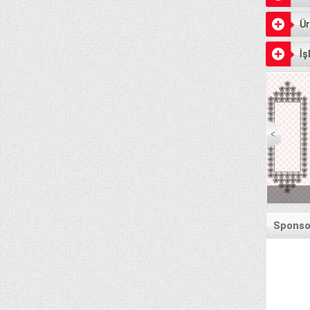
Ür
İş
Senet Ödeme Gün
Sponsor