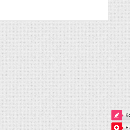
Kö
Ha