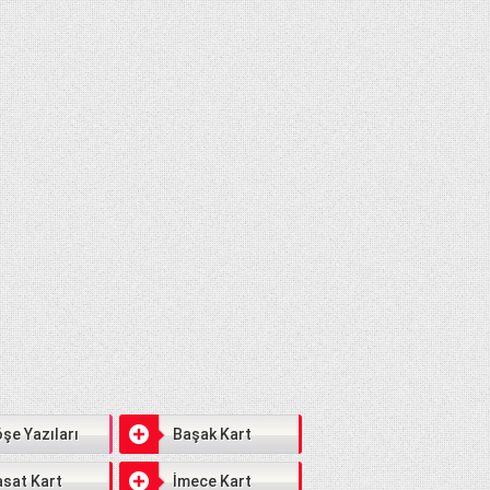
şe Yazıları
Başak Kart
sat Kart
İmece Kart