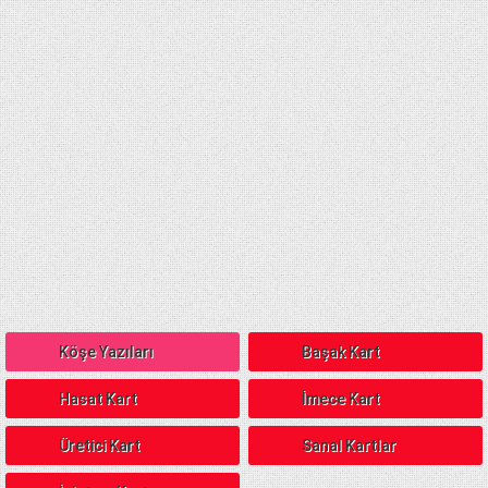
Köşe Yazıları
Başak Kart
Hasat Kart
İmece Kart
Üretici Kart
Sanal Kartlar