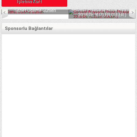
İşletme Kart
Serbest Piyasada Fındık Fiyatları
Senet Ödeme Günleri
2018 DE YÜZLER GÜLER:)
Sponsorlu Bağlantılar