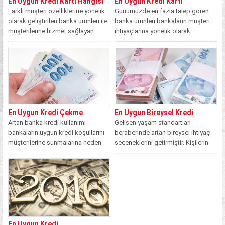
En Uygun Kredi Kartı Hangisi
En Uygun Kredi Kartı
Farklı müşteri özelliklerine yönelik
Günümüzde en fazla talep gören
olarak geliştirilen banka ürünleri ile
banka ürünleri bankaların müşteri
müşterilerine hizmet sağlayan
ihtiyaçlarına yönelik olarak
bankalar kişilere yapacakları...
tasarladıkları kredi kartı...
En Uygun Kredi Çekme
En Uygun Bireysel Kredi
Artan banka kredi kullanımı
Gelişen yaşam standartları
bankaların uygun kredi koşullarını
beraberinde artan bireysel ihtiyaç
müşterilerine sunmalarına neden
seçeneklerini getirmiştir. Kişilerin
olmuştur. Durum böyle olunca...
yaşamalarını devam ettirmelerinde
gelişen yaşam...
En Uygun Kredi