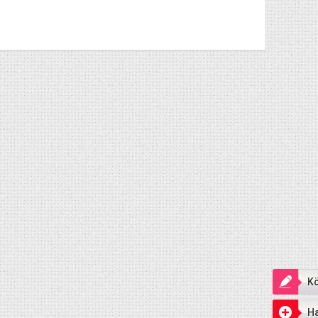
Kö
Ha