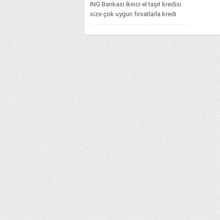
ING Bankası ikinci el taşıt kredisi
size çok uygun fırsatlarla kredi
çekme imkânı sağlamaktadır.
1.04’ten...