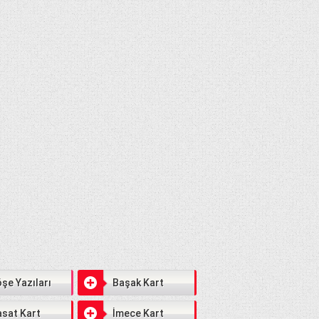
şe Yazıları
Başak Kart
sat Kart
İmece Kart