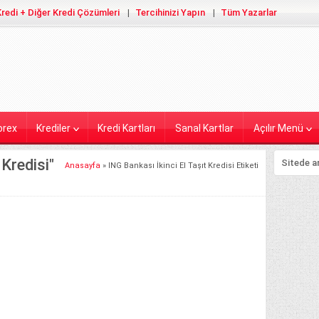
redi + Diğer Kredi Çözümleri
Tercihinizi Yapın
Tüm Yazarlar
orex
Krediler
Kredi Kartları
Sanal Kartlar
Açılır Menü
 Kredisi"
Anasayfa
»
ING Bankası İkinci El Taşıt Kredisi Etiketi