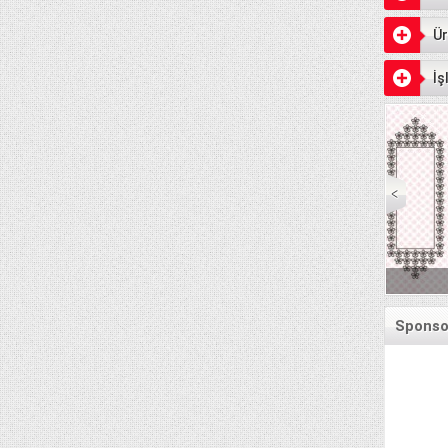
Ür
İş
Senet Ödeme Günleri
Sponsor