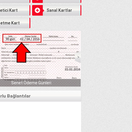
etici Kart
Sanal Kartlar
letme Kart
Serbest Piyasada Fındık Fiyatları 2018 DE YÜZLER
GÜLER:)
lu Bağlantılar