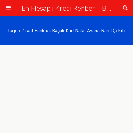
En Hesaplı Kredi Rehberi | Bankalar ve Krediler
Tags › Ziraat Bankası Başak Kart Nakit Avans Nasıl Çekilir