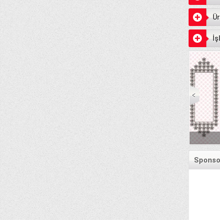
Ür
İş
Senet Ödeme Gün
Sponsor