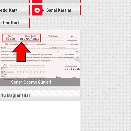
etici Kart
Sanal Kartlar
letme Kart
Serbest Piyasada Fındık Fiyatları 2018 DE YÜZLER
leri
GÜLER:)
lu Bağlantılar