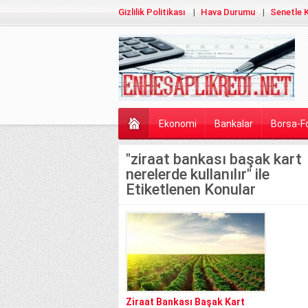
Gizlilik Politikası
Hava Durumu
Senetle K
Ekonomi
Bankalar
Borsa-F
"ziraat bankası başak kart
nerelerde kullanılır" ile
Etiketlenen Konular
Ziraat Bankası Başak Kart