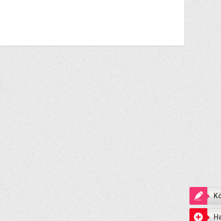
Kö
Ha