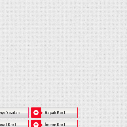
şe Yazıları
Başak Kart
sat Kart
İmece Kart