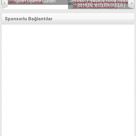
Serbest Piyasada Fındık Fiyatları
Senet Ödeme Günleri
2018 DE YÜZLER GÜLER:)
Sponsorlu Bağlantılar