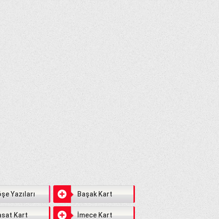
şe Yazıları
Başak Kart
sat Kart
İmece Kart