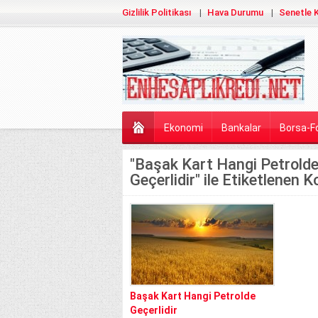
Gizlilik Politikası
Hava Durumu
Senetle K
Ekonomi
Bankalar
Borsa-F
"Başak Kart Hangi Petrold
Geçerlidir" ile Etiketlenen K
Başak Kart Hangi Petrolde
Geçerlidir