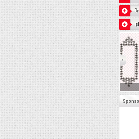
Ür
İş
Senet Ödeme Günleri
Sponsor