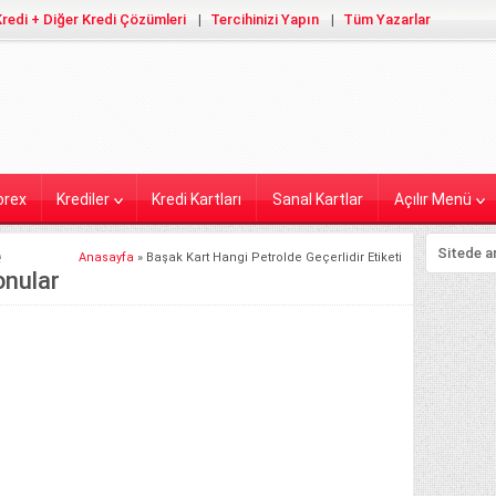
redi + Diğer Kredi Çözümleri
Tercihinizi Yapın
Tüm Yazarlar
orex
Krediler
Kredi Kartları
Sanal Kartlar
Açılır Menü
e
Anasayfa
»
Başak Kart Hangi Petrolde Geçerlidir Etiketi
onular