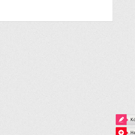
Kö
Ha