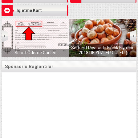
İşletme Kart
Serbest Piyasada Fındık Fiyatları
Senet Ödeme Günleri
2018 DE YÜZLER GÜLER:)
Sponsorlu Bağlantılar