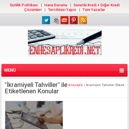
Gizlilik Politikası
Hava Durumu
Senetle Kredi + Diğer Kredi
Çözümleri
Tercihinizi Yapın
Tüm Yazarlar
MENÜ
"İkramiyeli Tahviller" ile
Anasayfa
»
İkramiyeli Tahviller Etiketi
Etiketlenen Konular