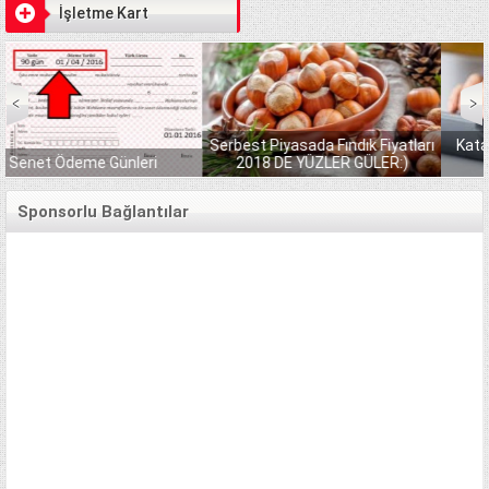
İşletme Kart
Serbest Piyasada Fındık Fiyatları
Katar İşçi Maaşları KATA
i
2018 DE YÜZLER GÜLER:)
KREDİ ALMAK
Sponsorlu Bağlantılar