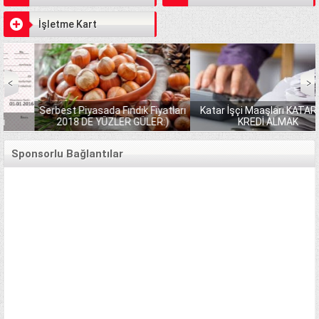
İşletme Kart
Serbest Piyasada Fındık Fiyatları
Katar İşçi Maaşları KATARDAN
2018 DE YÜZLER GÜLER:)
KREDİ ALMAK
Sponsorlu Bağlantılar