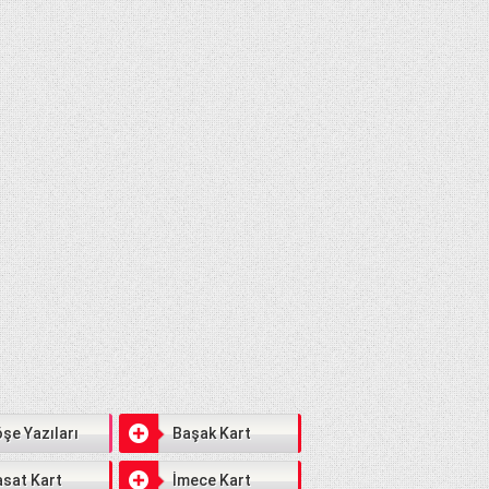
şe Yazıları
Başak Kart
sat Kart
İmece Kart