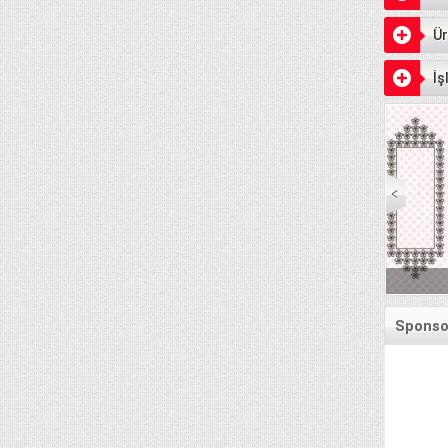
Ür
İş
Sponsor