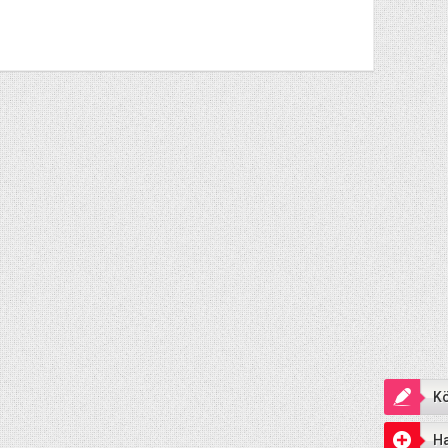
Kö
Ha