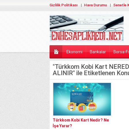
Gizlilik Politikası
Hava Durumu
Senetle K
Ekonomi
Bankalar
Borsa-F
"Türkkom Kobi Kart NERE
ALINIR" ile Etiketlenen Kon
Türkkom Kobi Kart Nedir? Ne
İşe Yarar?