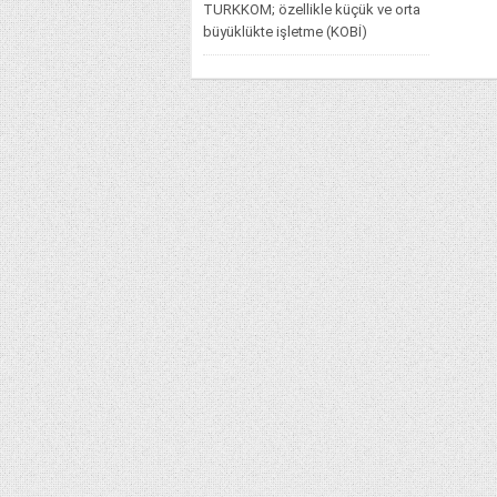
TURKKOM; özellikle küçük ve orta
büyüklükte işletme (KOBİ)
ihtiyaçlarını karşılamayı hedefleyen
ve onların menfaatlerini öncelik...