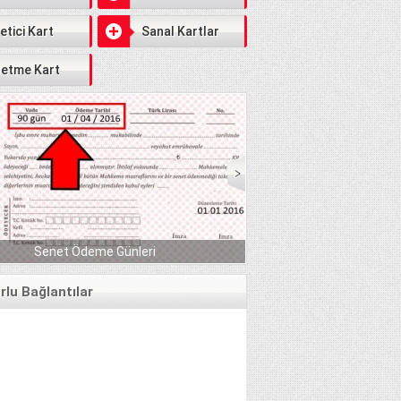
etici Kart
Sanal Kartlar
letme Kart
Serbest Piyasada Fındık 
Senet Ödeme Günleri
GÜLE
lu Bağlantılar