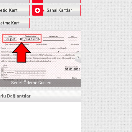
etici Kart
Sanal Kartlar
letme Kart
Serbest Piyasada Fındık Fiyatları 2018 DE YÜZLER
leri
GÜLER:)
lu Bağlantılar