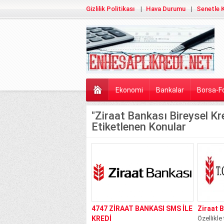
Gizlilik Politikası
Hava Durumu
Senetle K
Ekonomi
Bankalar
Borsa-F
"Ziraat Bankası Bireysel Kre
Etiketlenen Konular
4747 ZİRAAT BANKASI SMS İLE
Ziraat 
KREDİ
Özellikle