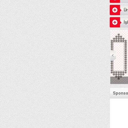
Ür
İş
Senet Ödeme Gün
Sponsor