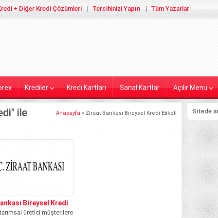
redi + Diğer Kredi Çözümleri
Tercihinizi Yapın
Tüm Yazarlar
orex
Krediler
Kredi Kartları
Sanal Kartlar
Açılır Menü
di" ile
Anasayfa
»
Ziraat Bankası Bireysel Kredi Etiketi
Bankası Bireysel Kredi
 tarımsal üretici müşterilere