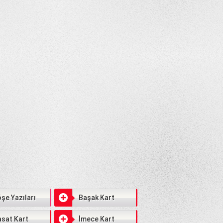
şe Yazıları
Başak Kart
sat Kart
İmece Kart