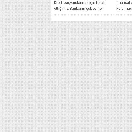
Kredi başvurularımız için tercih
finansal
ettiğimiz Bankanın şubesine
kurulmuş
gitmemize gerek yok. Çünkü
önemli...
hemen hemen tüm bankalar...