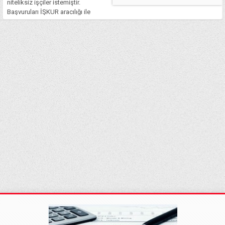
niteliksiz işçiler istemiştir.
Başvuruları İŞKUR aracılığı ile
yapılan bu işler, ciddi şekilde
rağbet görmüştür. Fakat şu an
itibari ile bilinmeyen ve merak
edilen asıl konu, Katar’da işçi
maaşlarının...