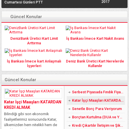
2017
Cumartesi Günleri PTT
açık mı? Açık Olan
Şubeler Hangisi?
Güncel Konular
DenizBank Üretici Kart Limit
İş Bankası İmece Kart Nakit Avans
Arttırma
İş Bankası İmece kart Anlaşmalı
Deniz Bank Üretici Kart Nerelerde
İşyerleri
Kullanılır
Güncel Konular
Serbest Piyasada Fındık Fiyatları 2018 DE YÜZLER GÜLER:)
Katar İşçi Maaşları KATARDAN KREDİ ALMAK
Katar İşçi Maaşları KATARDAN
KREDİ ALMAK
Senetle Borç Para Veriyorum
Bilindiği gibi son ekonomik
Borçtan Kurtulma (DUA ve YÖNTEMLER)
faaliyetlerimiz sonucunda Katar,
ülkemizden hem nitelikli hem de
Kredi Çıkartılır İletişim ve Şikayet