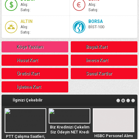
A
lış
:
A
lış
:
S
atış
:
S
atış
:
ALTIN
BORSA
A
lış
:
BİST-100
S
atış
:
Köşe Yazıları
Başak Kart
Hasat Kart
İmece Kart
Üretici Kart
Sanal Kartlar
İşletme Kart
İlginizi Çekebilir
Biz Kredinizi Çekelim
Siz Ödeyin NET Kredi
HSBC Personel Alımı
PTT Çalışma Saatleri,
n
Veriyor