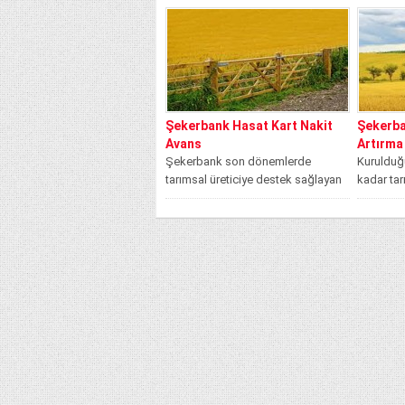
teşvik ve...
Kartın s
olanaklar
Şekerbank Hasat Kart Nakit
Şekerba
Avans
Artırma
Şekerbank son dönemlerde
Kuruldu
tarımsal üreticiye destek sağlayan
kadar ta
bankalar arasında önemli bir yere
sağlayan
sahiptir. Şekerbank tarımsal...
dönemler
sunmuş..