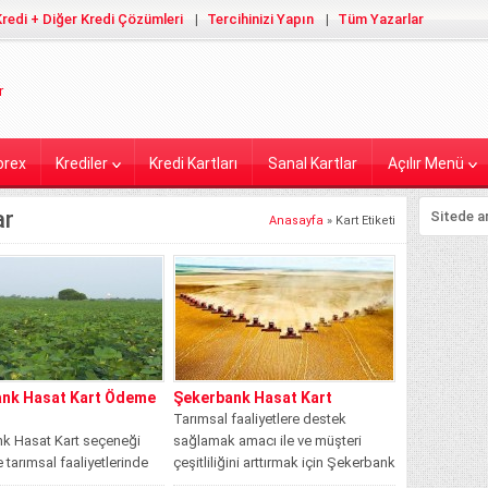
redi + Diğer Kredi Çözümleri
Tercihinizi Yapın
Tüm Yazarlar
orex
Krediler
Kredi Kartları
Sanal Kartlar
Açılır Menü
ar
Anasayfa
»
Kart Etiketi
nk Hasat Kart Ödeme
Şekerbank Hasat Kart
Tarımsal faaliyetlere destek
k Hasat Kart seçeneği
sağlamak amacı ile ve müşteri
e tarımsal faaliyetlerinde
çeşitliliğini arttırmak için Şekerbank
anaklar sağlamaktadır.
tarafından müşterilerine sunulan...