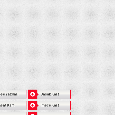
şe Yazıları
Başak Kart
sat Kart
İmece Kart