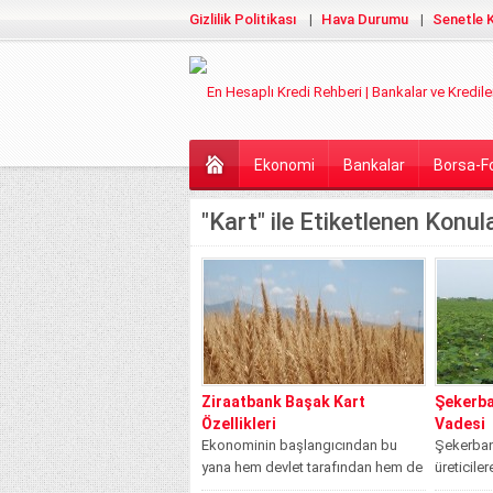
Gizlilik Politikası
Hava Durumu
Senetle K
Ekonomi
Bankalar
Borsa-F
"Kart" ile Etiketlenen Konul
Ziraatbank Başak Kart
Şekerba
Özellikleri
Vadesi
Ekonominin başlangıcından bu
Şekerban
yana hem devlet tarafından hem de
üreticiler
özel girişim bankaları tarafından
farklı ol