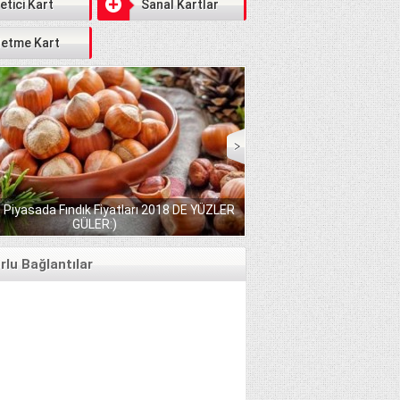
etici Kart
Sanal Kartlar
letme Kart
 Piyasada Fındık Fiyatları 2018 DE YÜZLER
GÜLER:)
Katar İşçi Maaşları 
lu Bağlantılar