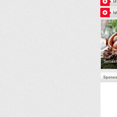
Ür
İş
Serbest
Senet Ödeme Günleri
Sponsor