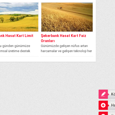
ağlamış olduğu
dan en...
nk Hasat Kart Limit
Şekerbank Hasat Kart Faiz
Oranları
ğu günden günümüze
Günümüzde gelişen nüfus artan
rımsal üretime destek
harcamalar ve gelişen teknoloji her
 Şekerbank son
alanda etkili olduğu gibi tarımsal
de nu amaçla üreticilere
faaliyetler...
.
Kö
Ha