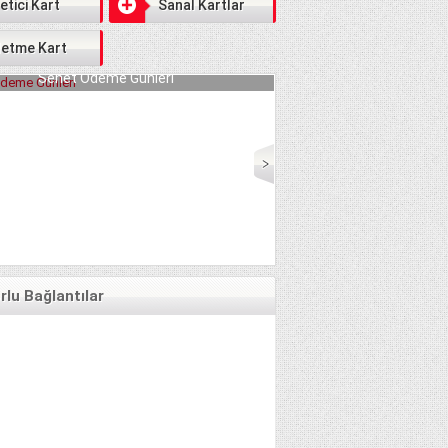
etici Kart
Sanal Kartlar
letme Kart
me Günleri
Serbest Piyasada Fındık Fiyatları 2018 DE
GÜLER:)
lu Bağlantılar