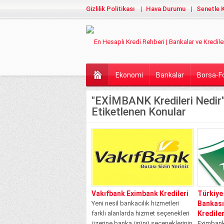
Gizlilik Politikası
Hava Durumu
Senetle K
Ekonomi
Bankalar
Borsa-F
"EXİMBANK Kredileri Nedir" 
Etiketlenen Konular
Vakıfbank Eximbank Kredileri
Türkiye
Yeni nesil bankacılık hizmetleri
Bankası
farklı alanlarda hizmet seçenekleri
Krediler
üzerine banka ürünü seçeneklerinin
Eximbank 