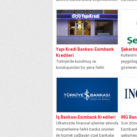
geliştirilmesini ve bu...
geliştirm
üzerine f
ihracatla i
Yapı Kredi Bankası Eximbank
Şekerba
Kredileri
Kullanım
Türkiye’de kurulmuş ve
yaygınlaş
kuruluşundan bu yana farklı
gösteren 
özelliklere sahip müşterilerine
ilgili olan.
hizmet sunmaktadır. Kuruluş amacı
ev...
İş Bankası Eximbank Kredileri
ING Ban
Ülkemizde finansal işlemler alnında
Son döne
müşterilerine farklı banka ürünleri
Eximbank 
ile hizmet sağlayan özel bankalar
gelişmes