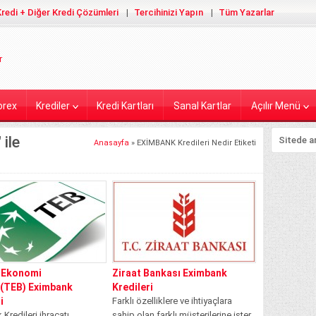
redi + Diğer Kredi Çözümleri
Tercihinizi Yapın
Tüm Yazarlar
orex
Krediler
Kredi Kartları
Sanal Kartlar
Açılır Menü
ile
Anasayfa
»
EXİMBANK Kredileri Nedir Etiketi
 Ekonomi
Ziraat Bankası Eximbank
(TEB) Eximbank
Kredileri
i
Farklı özelliklere ve ihtiyaçlara
Kredileri ihracatı
sahip olan farklı müşterilerine ister