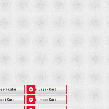
şe Yazıları
Başak Kart
sat Kart
İmece Kart