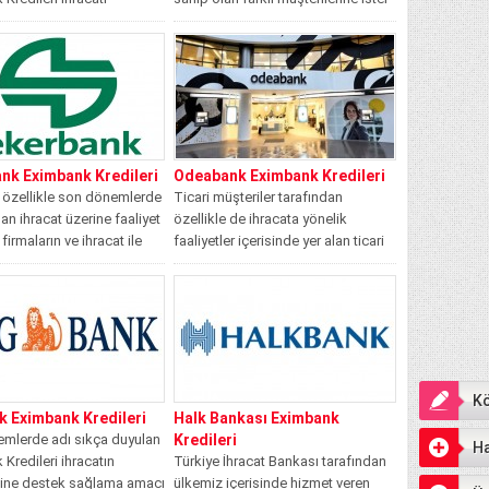
eye yönelik olarak ihracat
bireysel müşteriler olsun ister ticari
aaliyet gösteren ya da
ve...
lgili olan...
nk Eximbank Kredileri
Odeabank Eximbank Kredileri
ı özellikle son dönemlerde
Ticari müşteriler tarafından
an ihracat üzerine faaliyet
özellikle de ihracata yönelik
firmaların ve ihracat ile
faaliyetler içerisinde yer alan ticari
..
müşteriler tarafından son...
Kö
k Eximbank Kredileri
Halk Bankası Eximbank
mlerde adı sıkça duyulan
Kredileri
Ha
Kredileri ihracatın
Türkiye İhracat Bankası tarafından
ine destek sağlama amacı
ülkemiz içerisinde hizmet veren