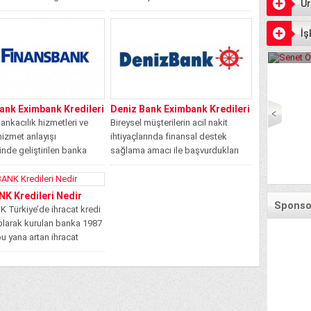
Ür
e İhracat...
bankalar üzerinden ihracat ile
uğraşan müşterilerine sunulan...
İş
Senet Öde
ank Eximbank Kredileri
Deniz Bank Eximbank Kredileri
ankacılık hizmetleri ve
Bireysel müşterilerin acil nakit
 hizmet anlayışı
ihtiyaçlarında finansal destek
nde geliştirilen banka
sağlama amacı ile başvurdukları
redi kartı ürünleri...
banka kredi ürünü seçenekleri...
K Kredileri Nedir
Sponsor
 Türkiye’de ihracat kredi
olarak kurulan banka 1987
bu yana artan ihracat
linde...