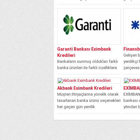
arasında yer...
ile Türkiy
Garanti Bankası Eximbank
Finansb
Kredileri
Gelişen b
Bankaların sunmuş oldukları farklı
yenilikçi
banka ürünleri ile farklı özelliklere
çerçevesi
ve farklı ihtiyaçlara sahip olan
kredi ve k
müşterilerine...
Akbank Eximbank Kredileri
EXİMBAN
Müşteri ihtiyaçlarına yönelik olarak
EXİMBANK
tasarlanan banka ürünü seçenekleri
bankası 
her geçen gün yenilik
yılından 
kazanmaktadır. Yenilikçi hizmet...
potansiye