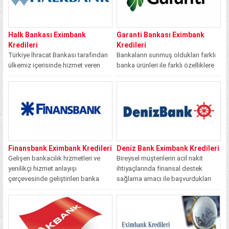
Halk Bankası Eximbank
Garanti Bankası Eximbank
Kredileri
Kredileri
Türkiye İhracat Bankası tarafından
Bankaların sunmuş oldukları farklı
ülkemiz içerisinde hizmet veren
banka ürünleri ile farklı özelliklere
bankalar üzerinden ihracat ile
ve farklı ihtiyaçlara sahip olan
uğraşan müşterilerine sunulan...
müşterilerine...
Finansbank Eximbank Kredileri
Deniz Bank Eximbank Kredileri
Gelişen bankacılık hizmetleri ve
Bireysel müşterilerin acil nakit
yenilikçi hizmet anlayışı
ihtiyaçlarında finansal destek
çerçevesinde geliştirilen banka
sağlama amacı ile başvurdukları
kredi ve kredi kartı ürünleri...
banka kredi ürünü seçenekleri...