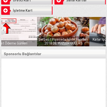
Üretici Kart
Sanal Kartlar
İşletme Kart
Serbest Piyasada Fındık Fiyatları
Katar İşçi Maaşları KATARDAN
2018 DE YÜZLER GÜLER:)
KREDİ ALMAK
Sponsorlu Bağlantılar