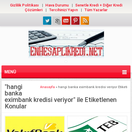
Gizlilik Politikası
Hava Durumu
Senetle Kredi + Diğer Kredi
Çözümleri
Tercihinizi Yapın
Tüm Yazarlar
MENÜ
"hangi
Anasayfa
»
hangi banka eximbank kredisi veriyor Etiketi
banka
eximbank kredisi veriyor" ile Etiketlenen
Konular