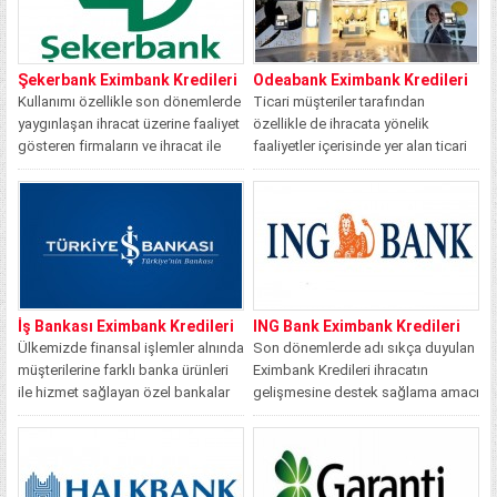
Şekerbank Eximbank Kredileri
Odeabank Eximbank Kredileri
Kullanımı özellikle son dönemlerde
Ticari müşteriler tarafından
yaygınlaşan ihracat üzerine faaliyet
özellikle de ihracata yönelik
gösteren firmaların ve ihracat ile
faaliyetler içerisinde yer alan ticari
ilgili olan...
müşteriler tarafından son...
İş Bankası Eximbank Kredileri
ING Bank Eximbank Kredileri
Ülkemizde finansal işlemler alnında
Son dönemlerde adı sıkça duyulan
müşterilerine farklı banka ürünleri
Eximbank Kredileri ihracatın
ile hizmet sağlayan özel bankalar
gelişmesine destek sağlama amacı
arasında yer...
ile Türkiye İhracat...