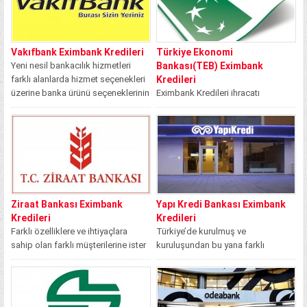
Vakıfbank Eximbank Kredileri
Türkiye Ekonomi
Yeni nesil bankacılık hizmetleri
Bankası(TEB) Eximbank
farklı alanlarda hizmet seçenekleri
Kredileri
üzerine banka ürünü seçeneklerinin
Eximbank Kredileri ihracatı
geliştirilmesini ve bu...
geliştirmeye yönelik olarak ihracat
üzerine faaliyet gösteren ya da
ihracatla ilgili olan...
Ziraat Bankası Eximbank
Yapı Kredi Bankası Eximbank
Kredileri
Kredileri
Farklı özelliklere ve ihtiyaçlara
Türkiye’de kurulmuş ve
sahip olan farklı müşterilerine ister
kuruluşundan bu yana farklı
bireysel müşteriler olsun ister ticari
özelliklere sahip müşterilerine
ve...
hizmet sunmaktadır. Kuruluş amacı
ev...