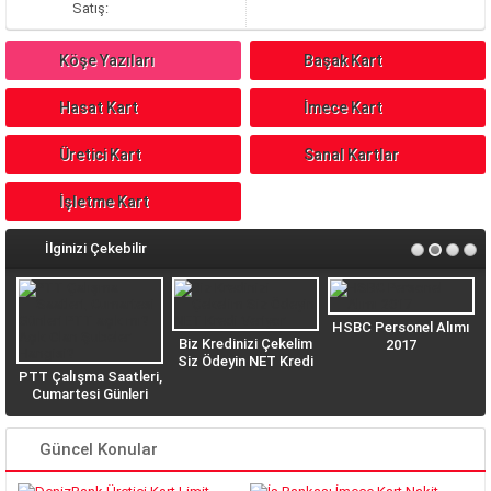
S
atış
:
Köşe Yazıları
Başak Kart
Hasat Kart
İmece Kart
Üretici Kart
Sanal Kartlar
İşletme Kart
İlginizi Çekebilir
HSBC Personel Alımı
Biz Kredinizi Çekelim
2017
Siz Ödeyin NET Kredi
PTT Çalışma Saatleri,
n
Veriyor
Cumartesi Günleri
PTT açık mı? Açık
Olan Şubeler Hangisi?
Güncel Konular