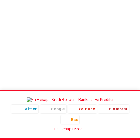
edilen asıl konu, Katar’da işçi
maaşlarının...
Twitter
Google
Youtube
Pinterest
Rss
En Hesaplı Kredi
-