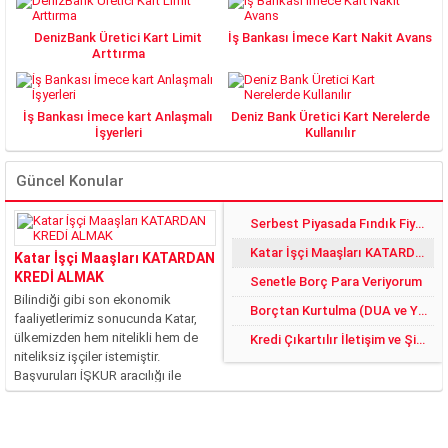
DenizBank Üretici Kart Limit
İş Bankası İmece Kart Nakit Avans
Arttırma
İş Bankası İmece kart Anlaşmalı
Deniz Bank Üretici Kart Nerelerde
İşyerleri
Kullanılır
Güncel Konular
Serbest Piyasada Fındık Fiyatları 2018 DE YÜZLER GÜLER:)
Katar İşçi Maaşları KATARDAN KREDİ ALMAK
Katar İşçi Maaşları KATARDAN
KREDİ ALMAK
Senetle Borç Para Veriyorum
Bilindiği gibi son ekonomik
Borçtan Kurtulma (DUA ve YÖNTEMLER)
faaliyetlerimiz sonucunda Katar,
ülkemizden hem nitelikli hem de
Kredi Çıkartılır İletişim ve Şikayet
niteliksiz işçiler istemiştir.
Başvuruları İŞKUR aracılığı ile
yapılan bu işler, ciddi şekilde
rağbet görmüştür. Fakat şu an
itibari ile bilinmeyen ve merak