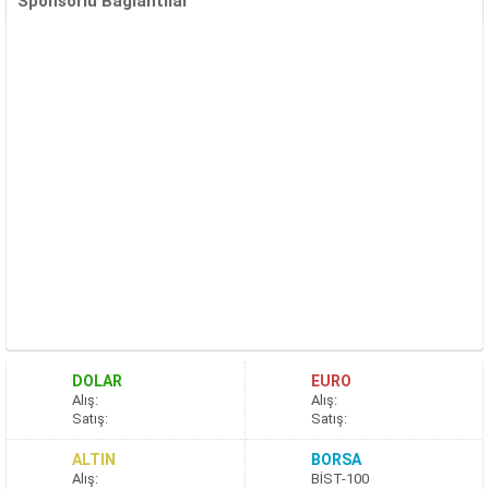
Sponsorlu Bağlantılar
DOLAR
EURO
A
lış
:
A
lış
:
S
atış
:
S
atış
:
ALTIN
BORSA
A
lış
:
BİST-100