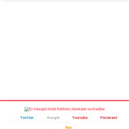
herkes tarafından biliniyor. Bu
kadar sağlıklı bir besin olmasına
rağmen fiyatının yüksek olması
nedeni ile her eve giremiyor
maalesef. Raflardaki...
Twitter
Google
Youtube
Pinterest
Rss