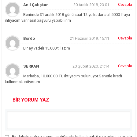
Cevapla
Anıl Çalışkan
30 Aralık 2018, 23:01
Benimde 31 aralık 2018 günü saat 12 ye kadar acil 5000 liraya
ihtiyacım var nasıl başvuru yapabilirim
Cevapla
Bordo
21 Haziran 2019, 15:11
Bir ay vadeli 15.000 tl lazım
Cevapla
SERKAN
20 Şubat 2020, 21:14
Merhaba,
10.000.00 TL ihtiyacım bulunuyor.Senetle kredi
kullanmak ıstiyorum.
BİR YORUM YAZ
Bir dahaki sefere yorum yaptığımda kullanılmak üzere adımı, e-posta