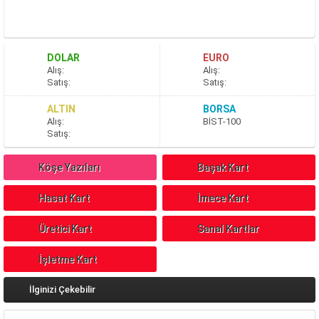
DOLAR
EURO
A
lış
:
A
lış
:
S
atış
:
S
atış
:
ALTIN
BORSA
A
lış
:
BİST-100
S
atış
:
Köşe Yazıları
Başak Kart
Hasat Kart
İmece Kart
Üretici Kart
Sanal Kartlar
İşletme Kart
İlginizi Çekebilir