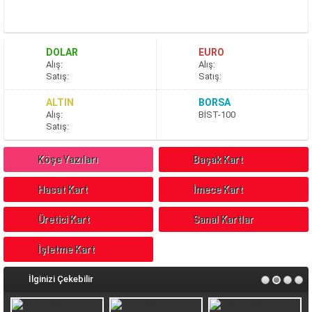
DOLAR
EURO
A
lış
:
A
lış
:
S
atış
:
S
atış
:
ALTIN
BORSA
A
lış
:
BİST-100
S
atış
:
Köşe Yazıları
Başak Kart
Hasat Kart
İmece Kart
Üretici Kart
Sanal Kartlar
İşletme Kart
İlginizi Çekebilir