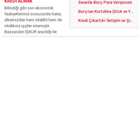
KREDİ ALMAK
Senetle Borç Para Veriyorum
Bilindiği gibi son ekonomik
Borçtan Kurtulma (DUA ve YÖNTEMLER)
faaliyetlerimiz sonucunda Katar,
ülkemizden hem nitelikli hem de
Kredi Çıkartılır İletişim ve Şikayet
niteliksiz işçiler istemiştir.
Başvuruları İŞKUR aracılığı ile
yapılan bu işler, ciddi şekilde
rağbet görmüştür. Fakat şu an
itibari ile bilinmeyen ve merak
edilen asıl konu, Katar’da işçi
maaşlarının...