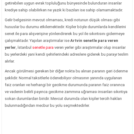
getirebilen uygun evrak topluluğunu bünyesinde bulunduran insanlar
krediye sahip olabilirken ne yazık ki bazıları ise sahip olamamaktadır.
Gelir belgesinin mevcut olmaması, kredi notunun düşük olması gibi
hususlar bu durumu etkilemektedir. Kişiler böyle durumlarda kendilerini
senet ile para alışverişine yönlendirerek bu yol ile sıkıntısını gidermeye
çalışmaktadır. Yapılan araştırmalar ise
Artvin senetle para veren
yerler
, İstanbul
senetle para
veren yerler gibi araştırmalar olup insanlar
bu yerlerdeki yani kendi şehirlerindeki adreslere giderek bu parayı teslim
alırlar.
Ancak görülmesi gereken bir diğer nokta bu alınan paranın geri ödenme
şeklidir. Normal taksitlerle ödenebiliyor olmasının yanında uygulanan
faiz oranları ve herhangi bir gecikme durumunda paranın faiz oranınca
ve vadenin belirli payınca gecikme zammına uğraması insanları sıkıntıya
sokan durumlardan biridir. Mevcut durumda olan kişiler tercih hakları
bulunmadığından mecbur bu yolu seçmektedirler.