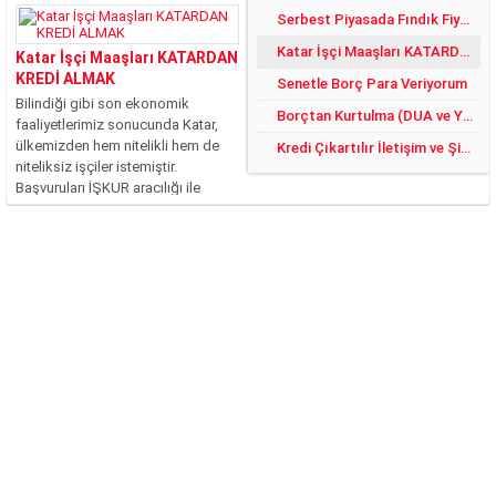
Serbest Piyasada Fındık Fiyatları 2018 DE YÜZLER GÜLER:)
Katar İşçi Maaşları KATARDAN KREDİ ALMAK
Katar İşçi Maaşları KATARDAN
KREDİ ALMAK
Senetle Borç Para Veriyorum
Bilindiği gibi son ekonomik
Borçtan Kurtulma (DUA ve YÖNTEMLER)
faaliyetlerimiz sonucunda Katar,
ülkemizden hem nitelikli hem de
Kredi Çıkartılır İletişim ve Şikayet
niteliksiz işçiler istemiştir.
Başvuruları İŞKUR aracılığı ile
yapılan bu işler, ciddi şekilde
rağbet görmüştür. Fakat şu an
itibari ile bilinmeyen ve merak
edilen asıl konu, Katar’da işçi
maaşlarının...