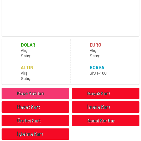
DOLAR
EURO
A
lış
:
A
lış
:
S
atış
:
S
atış
:
ALTIN
BORSA
A
lış
:
BİST-100
S
atış
:
Köşe Yazıları
Başak Kart
Hasat Kart
İmece Kart
Üretici Kart
Sanal Kartlar
İşletme Kart