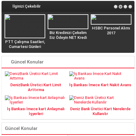
İlginizi Çekebilir
HSBC Personel Alımı
Biz Kredinizi Çekelim
2017
Siz Ödeyin NET Kredi
PTT Çalışma Saatleri,
n
Veriyor
Cumartesi Günleri
PTT açık mı? Açık
Olan Şubeler Hangisi?
Güncel Konular
DenizBank Üretici Kart Limit
İş Bankası İmece Kart Nakit Avans
Arttırma
İş Bankası İmece kart Anlaşmalı
Deniz Bank Üretici Kart Nerelerde
İşyerleri
Kullanılır
Güncel Konular