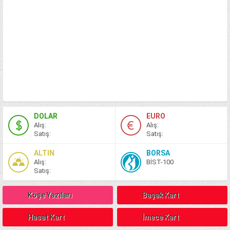
DOLAR
EURO
A
lış
:
A
lış
:
S
atış
:
S
atış
:
ALTIN
BORSA
A
lış
:
BİST-100
S
atış
:
Köşe Yazıları
Başak Kart
Hasat Kart
İmece Kart