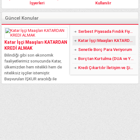
İşyerleri
Kullanılır
Güncel Konular
Serbest Piyasada Fındık Fiyatları 2018 DE YÜZLER GÜLER:)
Katar İşçi Maaşları KATARDAN KREDİ ALMAK
Katar İşçi Maaşları KATARDAN
KREDİ ALMAK
Senetle Borç Para Veriyorum
Bilindiği gibi son ekonomik
Borçtan Kurtulma (DUA ve YÖNTEMLER)
faaliyetlerimiz sonucunda Katar,
ülkemizden hem nitelikli hem de
Kredi Çıkartılır İletişim ve Şikayet
niteliksiz işçiler istemiştir.
Başvuruları İŞKUR aracılığı ile
yapılan bu işler, ciddi şekilde
rağbet görmüştür. Fakat şu an
itibari ile bilinmeyen ve merak
edilen asıl konu, Katar’da işçi
maaşlarının...