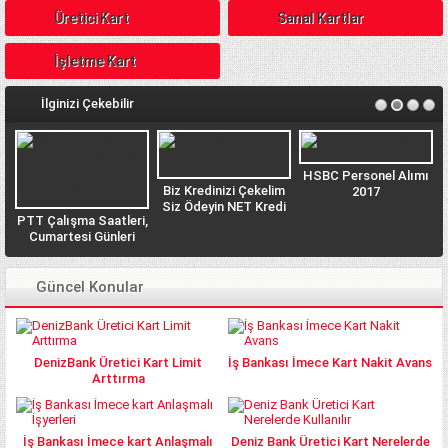
Üretici Kart
Sanal Kartlar
İşletme Kart
İlginizi Çekebilir
HSBC Personel Alımı
Biz Kredinizi Çekelim
2017
Siz Ödeyin NET Kredi
PTT Çalışma Saatleri,
n
Veriyor
Cumartesi Günleri
PTT açık mı? Açık
Olan Şubeler Hangisi?
Güncel Konular
DenizBank Üretici Kart Limit
İş Bankası İmece Kart Nakit Avans
Arttırma
İş Bankası İmece kart Anlaşmalı
Deniz Bank Üretici Kart Nerelerde