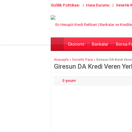
Gizlilik Politikası
Hava Durumu
Senetle K
Ekonomi
Bankalar
Borsa-F
Anasayfa
»
Senetle Para
»
Giresun DA Kredi Vere
Giresun DA Kredi Veren Yer
0
yorum