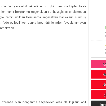
 problemleri yaşayabilmektedirler bu gibi durumda kişiler farklı
rler. Farklı borçlanma seçenekleri ile ihtiyaçlarını ertelemeden
ok tercih ettikleri borçlanma seçenekleri bankaların sunmuş
ak ifade edilebilirken banka kredi ürünlerinden faydalanamayan
unmaktadır.
Kö
Ha
Ür
İş
özellikte olan borçlanma seçenekleri olsa da kişilerin acil
İlgin