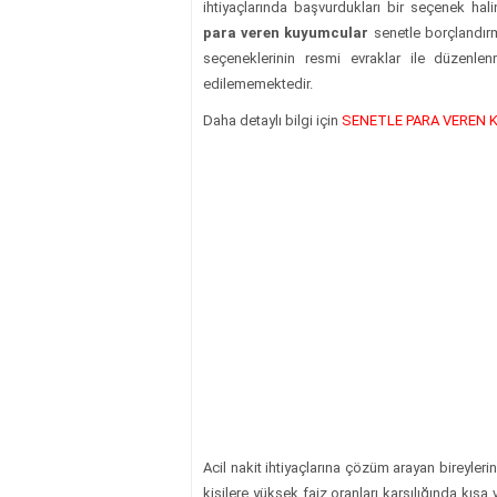
ihtiyaçlarında başvurdukları bir seçenek hal
para veren kuyumcular
senetle borçlandırm
seçeneklerinin resmi evraklar ile düzenlen
Borçtan Kurtu
edilememektedir.
Katar İşçi Maaşları
ve YÖNTEM
KATARDAN KREDİ ALMAK
Daha detaylı bilgi için
SENETLE PARA VEREN
Acil nakit ihtiyaçlarına çözüm arayan bireyler
kişilere yüksek faiz oranları karşılığında kısa