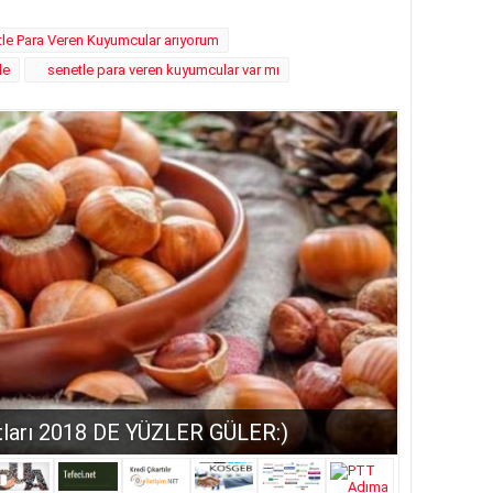
le Para Veren Kuyumcular arıyorum
de
senetle para veren kuyumcular var mı
atları 2018 DE YÜZLER GÜLER:)