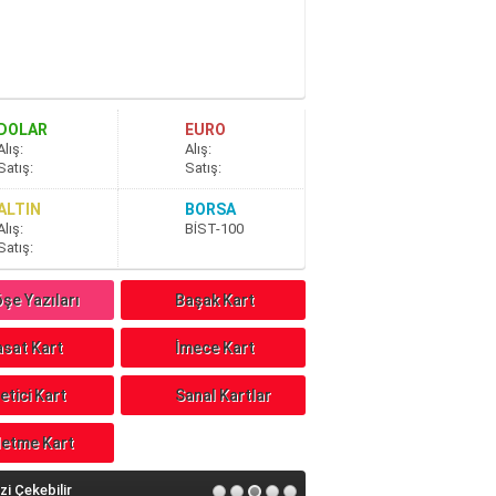
DOLAR
EURO
A
lış
:
A
lış
:
S
atış
:
S
atış
:
ALTIN
BORSA
A
lış
:
BİST-100
S
atış
:
şe Yazıları
Başak Kart
sat Kart
İmece Kart
etici Kart
Sanal Kartlar
letme Kart
izi Çekebilir