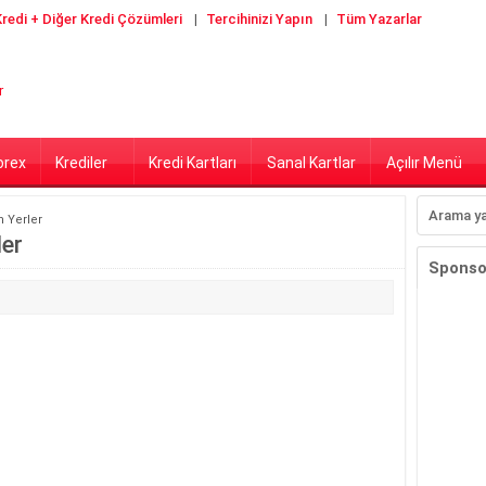
redi + Diğer Kredi Çözümleri
Tercihinizi Yapın
Tüm Yazarlar
orex
Krediler
Kredi Kartları
Sanal Kartlar
Açılır Menü
n Yerler
ler
Sponsor