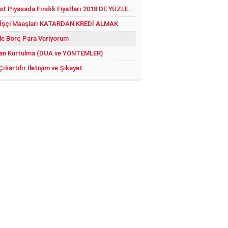
Serbest Piyasada Fındık Fiyatları 2018 DE YÜZLER GÜLER:)
 İşçi Maaşları KATARDAN KREDİ ALMAK
le Borç Para Veriyorum
an Kurtulma (DUA ve YÖNTEMLER)
Çıkartılır İletişim ve Şikayet