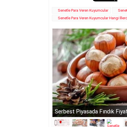
Senetle Para Veren Kuyumcular
Senet
Senetle Para Veren Kuyumcular Hangi İller
Serbest Piyasada Fındık Fiy