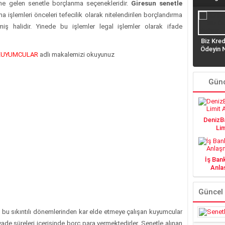
ine gelen senetle borçlanma seçenekleridir.
Giresun senetle
a işlemleri önceleri tefecilik olarak nitelendirilen borçlandırma
miş halidir. Yinede bu işlemler legal işlemler olarak ifade
lma (DUA
Senet Kırdırmak Ne
Biz Kred
LER)
PTT Çalışma Saatleri,
Demek? Senet Bozan
Ödeyin N
 KUYUMCULAR
adlı makalemizi okuyunuz
Cumartesi Günleri PTT
Bankalar Hangileri?
açık mı? Açık Olan
Şubeler Hangisi?
Günc
DenizBa
Lim
İş Ban
Anlaş
Güncel
in bu sıkıntılı dönemlerinden kar elde etmeye çalışan kuyumcular
 vade süreleri içerisinde borç para vermektedirler. Senetle alınan