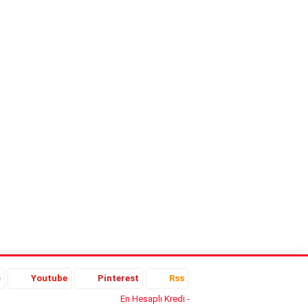
e
Youtube
Pinterest
Rss
En Hesaplı Kredi
-