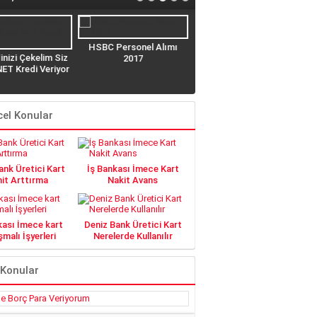
HSBC Personel Alımı
WİNWİN Nerelerde
T
inizi Çekelim Siz
2017
Geçerli?
ET Kredi Veriyor
el Konular
nk Üretici Kart
İş Bankası İmece Kart
it Arttırma
Nakit Avans
kası İmece kart
Deniz Bank Üretici Kart
malı İşyerleri
Nerelerde Kullanılır
 Konular