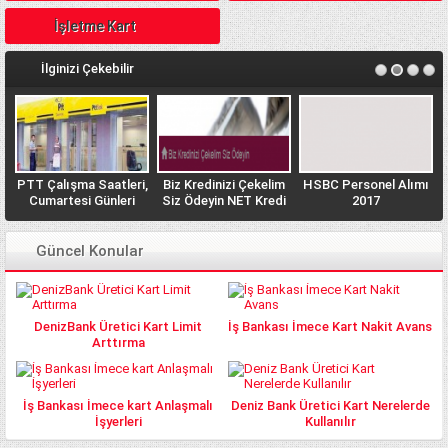
İşletme Kart
İlginizi Çekebilir
PTT Çalışma Saatleri,
Biz Kredinizi Çekelim
HSBC Personel Alımı
n
Cumartesi Günleri
Siz Ödeyin NET Kredi
2017
PTT açık mı? Açık
Veriyor
Olan Şubeler Hangisi?
Güncel Konular
DenizBank Üretici Kart Limit
İş Bankası İmece Kart Nakit Avans
Arttırma
İş Bankası İmece kart Anlaşmalı
Deniz Bank Üretici Kart Nerelerde
İşyerleri
Kullanılır