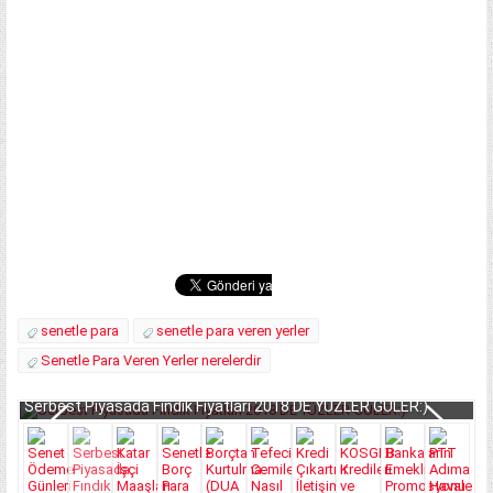
senetle para
senetle para veren yerler
Senetle Para Veren Yerler nerelerdir
Serbest Piyasada Fındık Fiyatları 2018 DE YÜZLER GÜLER:)