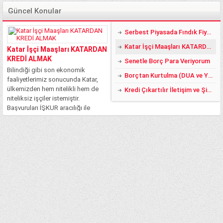
Güncel Konular
Serbest Piyasada Fındık Fiyatları 2018 DE YÜZLER GÜLER:)
Katar İşçi Maaşları KATARDAN KREDİ ALMAK
Katar İşçi Maaşları KATARDAN
KREDİ ALMAK
Senetle Borç Para Veriyorum
Bilindiği gibi son ekonomik
Borçtan Kurtulma (DUA ve YÖNTEMLER)
faaliyetlerimiz sonucunda Katar,
ülkemizden hem nitelikli hem de
Kredi Çıkartılır İletişim ve Şikayet
niteliksiz işçiler istemiştir.
Başvuruları İŞKUR aracılığı ile
yapılan bu işler, ciddi şekilde
rağbet görmüştür. Fakat şu an
itibari ile bilinmeyen ve merak
edilen asıl konu, Katar’da işçi
maaşlarının...