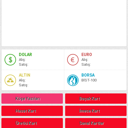
DOLAR
EURO
A
lış
:
A
lış
:
S
atış
:
S
atış
:
ALTIN
BORSA
A
lış
:
BİST-100
S
atış
:
Köşe Yazıları
Başak Kart
Hasat Kart
İmece Kart
Üretici Kart
Sanal Kartlar