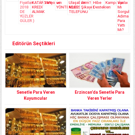
Editörün Seçtikleri
Senetle Para Veren
Erzincan’da Senetle Para
Kuyumcular
Veren Yerler