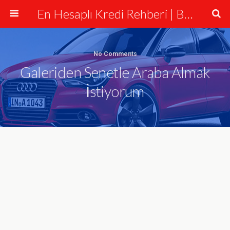
En Hesaplı Kredi Rehberi | Bankalar ve Krediler
No Comments
Galeriden Senetle Araba Almak
İstiyorum