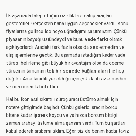
İlk aşamada talep ettiğim özelliklere sahip araçları
gösterdiler. Gerçekten bana uygun seçenekler vardı. Konu
fiyatlarına gelince ise neye uğradığımı şaşırmıştım. Çünkü
piyasanın bayağı üstündeydi ve bunu
vade farkı
olarak
açıklıyorlardı. Aradaki fark fazla olsa da ses etmedim ve
alış işlemlerine geçtik. Bu aşamada istediğim kadar vade
süresi belirleme gibi büyük bir avantajım olsa da ödeme
sürecinin tamamını
tek bir senede bağlamaları
hiç hoş
değildi. Ama tanıdık yer olduğu için çok da itiraz etmedim
ve mecburen kabul ettim.
Hal bu iken asıl sıkıntılı süreç aracı üstüme almak için
notere gittiğimde başladı. Çünkü galerici aracın borcu
bitene kadar
ipotek
koydu ve yalnızca borcum bittiği
zaman arabayı üstüme alma şansım vardı. Tüm bu şartları
kabul ederek arabamı aldım. Eğer siz de benim kadar taviz