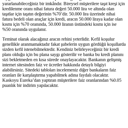
yararlanabileceğiniz bir imkândır. Bireysel müşterilere taşıt kreşi için
kredilenme oranı nihai fatura değeri 50.000 lira ve altında olan
taşıtlar için taşıtın değerinin %70’dir. 50.000 lira üzerinde nihai
fatura bedeli olan araçlar için kredi, aracın 50.000 liraya kadar olan
kısmı için %70 oranında, 50.000 liranın üstündeki kısmı için ise
%50 oranında uygulanır.
Teminat olarak alacağınız aracın rehini yeterlidir. Kefil koşulur
genellikle aranmamaktadır fakat şubelerin uygun gördüğü koşullarda
sizden kefil istenebilmektedir. Kendiniz belirleyeceğiniz bir kredi
planı olduğu için bu plana saygı gösterilir ve banka bu kredi planını
sizi bekletmeden en kısa sürede onaylayacaktır. Bankanın gelişmiş
internet sitesinden faiz ve ücretler hakkında detaylı bilgiyi
alabilirsiniz. Sitedeki tabloları incelemeniz diğer bankaların faiz
oranları ile karşılaştırma yapabilmek adına faydalı olacaktır.
Kaskoyu Eureka’dan yaptıran müşterilere faiz oranlarından %0.05
puanlık bir indirim yapılacaktır.