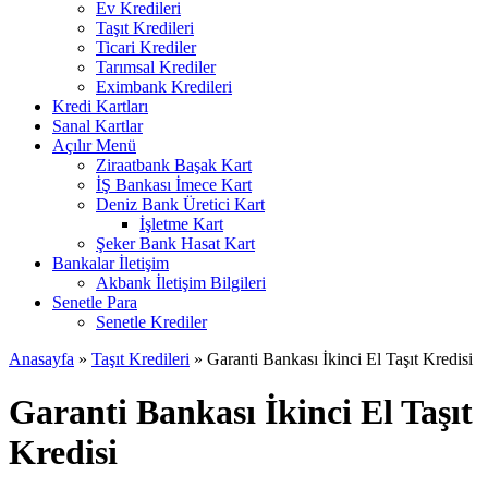
Ev Kredileri
Taşıt Kredileri
Ticari Krediler
Tarımsal Krediler
Eximbank Kredileri
Kredi Kartları
Sanal Kartlar
Açılır Menü
Ziraatbank Başak Kart
İŞ Bankası İmece Kart
Deniz Bank Üretici Kart
İşletme Kart
Şeker Bank Hasat Kart
Bankalar İletişim
Akbank İletişim Bilgileri
Senetle Para
Senetle Krediler
Anasayfa
»
Taşıt Kredileri
»
Garanti Bankası İkinci El Taşıt Kredisi
Garanti Bankası İkinci El Taşıt
Kredisi