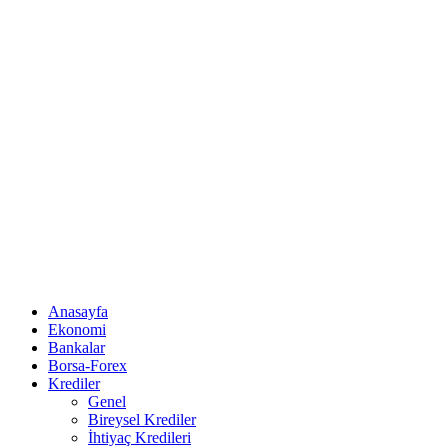
Anasayfa
Ekonomi
Bankalar
Borsa-Forex
Krediler
Genel
Bireysel Krediler
İhtiyaç Kredileri