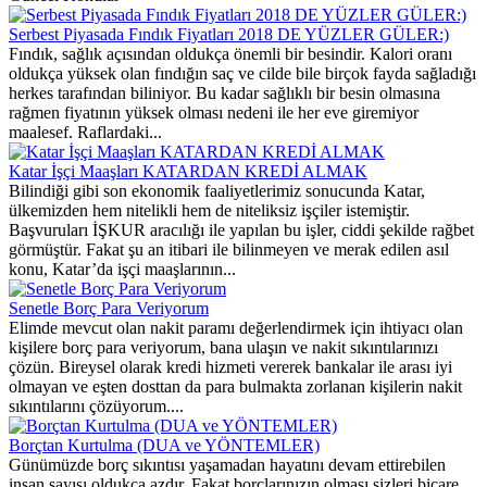
Serbest Piyasada Fındık Fiyatları 2018 DE YÜZLER GÜLER:)
Fındık, sağlık açısından oldukça önemli bir besindir. Kalori oranı
oldukça yüksek olan fındığın saç ve cilde bile birçok fayda sağladığı
herkes tarafından biliniyor. Bu kadar sağlıklı bir besin olmasına
rağmen fiyatının yüksek olması nedeni ile her eve giremiyor
maalesef. Raflardaki...
Katar İşçi Maaşları KATARDAN KREDİ ALMAK
Bilindiği gibi son ekonomik faaliyetlerimiz sonucunda Katar,
ülkemizden hem nitelikli hem de niteliksiz işçiler istemiştir.
Başvuruları İŞKUR aracılığı ile yapılan bu işler, ciddi şekilde rağbet
görmüştür. Fakat şu an itibari ile bilinmeyen ve merak edilen asıl
konu, Katar’da işçi maaşlarının...
Senetle Borç Para Veriyorum
Elimde mevcut olan nakit paramı değerlendirmek için ihtiyacı olan
kişilere borç para veriyorum, bana ulaşın ve nakit sıkıntılarınızı
çözün. Bireysel olarak kredi hizmeti vererek bankalar ile arası iyi
olmayan ve eşten dosttan da para bulmakta zorlanan kişilerin nakit
sıkıntılarını çözüyorum....
Borçtan Kurtulma (DUA ve YÖNTEMLER)
Günümüzde borç sıkıntısı yaşamadan hayatını devam ettirebilen
insan sayısı oldukça azdır. Fakat borçlarınızın olması sizleri biçare