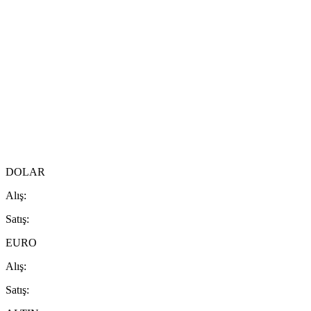
DOLAR
A
lış
:
S
atış
:
EURO
A
lış
:
S
atış
: