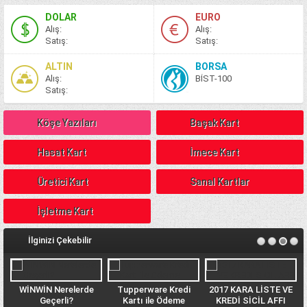
DOLAR
EURO
A
lış
:
A
lış
:
S
atış
:
S
atış
:
ALTIN
BORSA
A
lış
:
BİST-100
S
atış
:
Köşe Yazıları
Başak Kart
Hasat Kart
İmece Kart
Üretici Kart
Sanal Kartlar
İşletme Kart
İlginizi Çekebilir
ı
WİNWİN Nerelerde
Tupperware Kredi
2017 KARA LİSTE VE
Geçerli?
Kartı ile Ödeme
KREDİ SİCİL AFFI