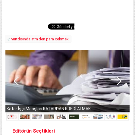
yurtdışında atm'den para çekmek
Katar İşçi Maaşları KATARDAN KREDİ ALMAK
Editörün Seçtikleri