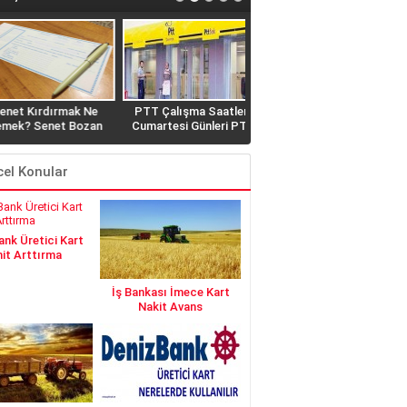
 Kırdırmak Ne
PTT Çalışma Saatleri,
Biz Kredinizi Çekelim Siz
? Senet Bozan
Cumartesi Günleri PTT
Ödeyin NET Kredi Veriyor
lar Hangileri?
açık mı? Açık Olan
Şubeler Hangisi?
el Konular
nk Üretici Kart
it Arttırma
İş Bankası İmece Kart
Nakit Avans