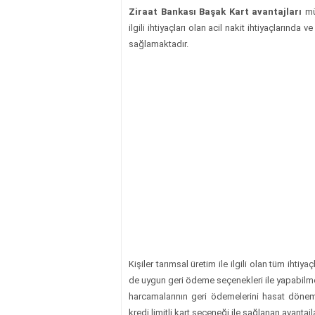
Ziraat Bankası Başak Kart avantajları
mü
ilgili ihtiyaçları olan acil nakit ihtiyaçlarınd
sağlamaktadır.
Kişiler tarımsal üretim ile ilgili olan tüm ihti
de uygun geri ödeme seçenekleri ile yapabilmekt
harcamalarının geri ödemelerini hasat döneml
kredi limitli kart seçeneği ile sağlanan avantaj