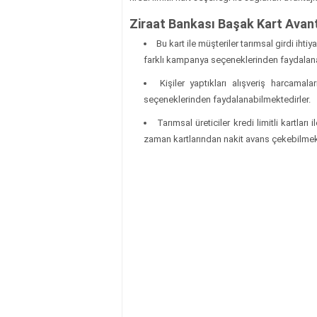
Ziraat Bankası Başak Kart Avant
Bu kart ile müşteriler tarımsal girdi ihtiy
farklı kampanya seçeneklerinden faydalana
Kişiler yaptıkları alışveriş harcam
seçeneklerinden faydalanabilmektedirler.
Tarımsal üreticiler kredi limitli kartlar
zaman kartlarından nakit avans çekebilmekte