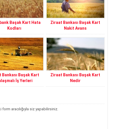
bank Başak Kart Hata
Ziraat Bankası Başak Kart
Kodları
Nakit Avans
t Bankası Başak Kart
Ziraat Bankası Başak Kart
laşmalı İş Yerleri
Nedir
orm aracılığıyla siz yapabilirsiniz.