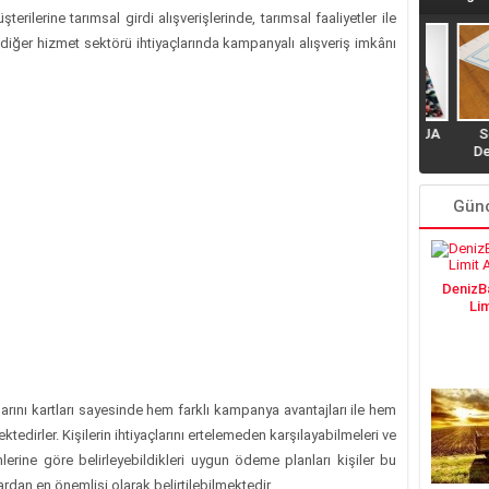
şterilerine tarımsal girdi alışverişlerinde, tarımsal faaliyetler ile
a ve diğer hizmet sektörü ihtiyaçlarında kampanyalı alışveriş imkânı
Katar İşçi Maaşları
Borçtan Kurtulma (DUA
Senet
KATARDAN KREDİ ALMAK
ve YÖNTEMLER)
Demek
Banka
Günc
DenizBa
Lim
yaçlarını kartları sayesinde hem farklı kampanya avantajları ile hem
edirler. Kişilerin ihtiyaçlarını ertelemeden karşılayabilmeleri ve
erine göre belirleyebildikleri uygun ödeme planları kişiler bu
lardan en önemlisi olarak belirtilebilmektedir.