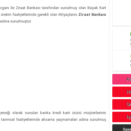
n sloganı ile Ziraat Bankası tarafından sunulmuş olan Başak Kart
 üretim faaliyetlerinde gerekli olan ihtiyaçlarını
Ziraat Bankası
i adına sunulmuştur.
Kö
Ha
Ür
seçeneği olarak sunulan banka kredi kartı ürünü müşterilerinin
İş
 ve tarımsal faaliyetlerinde aksama yaşmamaları adına sunulmuş
İlgin