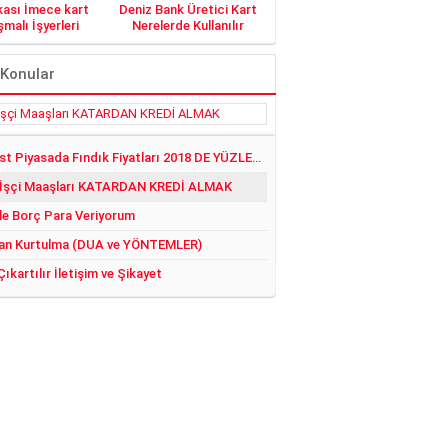
kası İmece kart
Deniz Bank Üretici Kart
malı İşyerleri
Nerelerde Kullanılır
 Konular
Serbest Piyasada Fındık Fiyatları 2018 DE YÜZLER GÜLER:)
 İşçi Maaşları KATARDAN KREDİ ALMAK
le Borç Para Veriyorum
an Kurtulma (DUA ve YÖNTEMLER)
Çıkartılır İletişim ve Şikayet