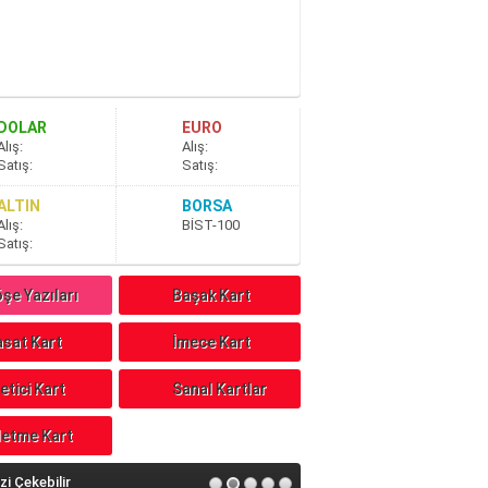
DOLAR
EURO
A
lış
:
A
lış
:
S
atış
:
S
atış
:
ALTIN
BORSA
A
lış
:
BİST-100
S
atış
:
şe Yazıları
Başak Kart
sat Kart
İmece Kart
etici Kart
Sanal Kartlar
letme Kart
izi Çekebilir