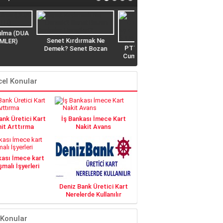
 Kırdırmak Ne
Biz Kredinizi Çekelim Siz
PTT Çalışma Saatleri,
? Senet Bozan
Ödeyin NET Kredi Veriyor
Cumartesi Günleri PTT
lar Hangileri?
açık mı? Açık Olan
Şubeler Hangisi?
el Konular
nk Üretici Kart
İş Bankası İmece Kart
it Arttırma
Nakit Avans
kası İmece kart
malı İşyerleri
Deniz Bank Üretici Kart
Nerelerde Kullanılır
 Konular