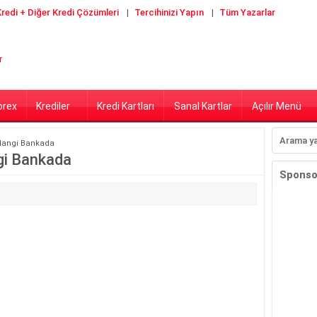
redi + Diğer Kredi Çözümleri
Tercihinizi Yapın
Tüm Yazarlar
orex
Krediler
Kredi Kartları
Sanal Kartlar
Açılır Menü
 Hangi Bankada
gi Bankada
Sponsor