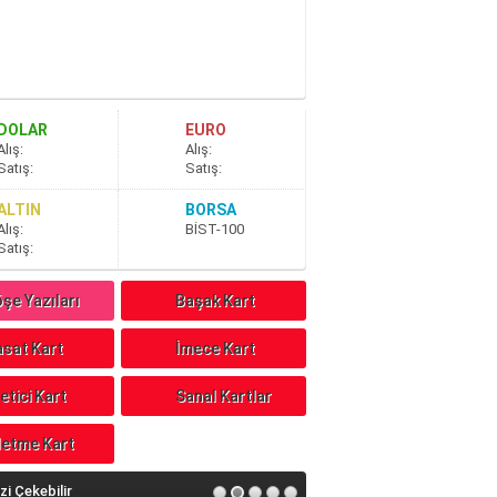
DOLAR
EURO
A
lış
:
A
lış
:
S
atış
:
S
atış
:
ALTIN
BORSA
A
lış
:
BİST-100
S
atış
:
şe Yazıları
Başak Kart
sat Kart
İmece Kart
etici Kart
Sanal Kartlar
letme Kart
izi Çekebilir