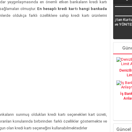
kadar yaygınlaşmasında en önemli etken bankaların kredi kartı
 sağlamaları olmuştur.
En hesaplı kredi kartı hangi bankada
lerde oldukça farklı özelliklere sahip kredi kartı ürünlerini
Borçtan Kurtulma (DUA
Katar İşçi Maaşları
Senet
ve YÖNTEMLER)
KATARDAN KREDİ ALMAK
Demek
Banka
Günc
DenizBa
Lim
İş Ban
Anlaş
kaların sunmuş oldukları kredi kartı seçenekleri kart ücreti,
oranları konularında birbirinden farklı özellikler göstermekte ve
ygun olan kredi kartı seçeneğini kullanabilmektedirler
Güncel