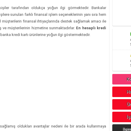
işiler tarafından oldukça yoğun ilgi görmektedir. Bankalar
ilere sunulan farklı finansal işlem seçeneklerinin yanı sıra hem
l müşterilerin finansal ihtiyaçlarında destek sağlamak amacı ile
ış ve müşterilerinin hizmetine sunmaktadırlar.
En hesaplı kredi
banka kredi kartı ürünlerine yoğun ilgi göstermektedir.
Kö
Ha
Ür
İş
da sağlamış oldukları avantajlar nedeni ile bir arada kullanmaya
İlgin